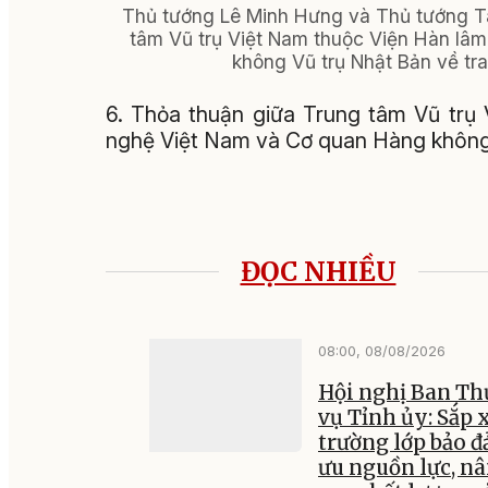
Thủ tướng Lê Minh Hưng và Thủ tướng Ta
tâm Vũ trụ Việt Nam thuộc Viện Hàn l
không Vũ trụ Nhật Bản về tra
6. Thỏa thuận giữa Trung tâm Vũ trụ
nghệ Việt Nam và Cơ quan Hàng không Vũ
ĐỌC NHIỀU
08:00, 08/08/2026
Hội nghị Ban T
vụ Tỉnh ủy: Sắp 
trường lớp bảo đ
ưu nguồn lực, n