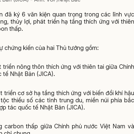
 đã ký 6 văn kiện quan trọng trong các lĩnh vự
g, thủy lợi, phát triển hạ tầng thích ứng với thiê
bon thấp.
sự chứng kiến của hai Thủ tướng gồm:
triển nông thôn thích ứng với thiên tai giữa Chín
 tế Nhật Bản (JICA).
triển cơ sở hạ tầng thích ứng với biến đổi khí hậ
ộc thiểu số các tỉnh trung du, miền núi phía bắ
p tác quốc tế Nhật Bản (JICA).
ng carbon thấp giữa Chính phủ nước Việt Nam v
n chỉ chung.