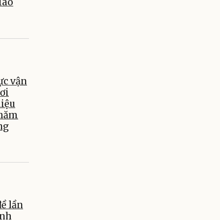
iáo
ực vận
ơi
hiệu
chăm
ng
ề lần
ỉnh