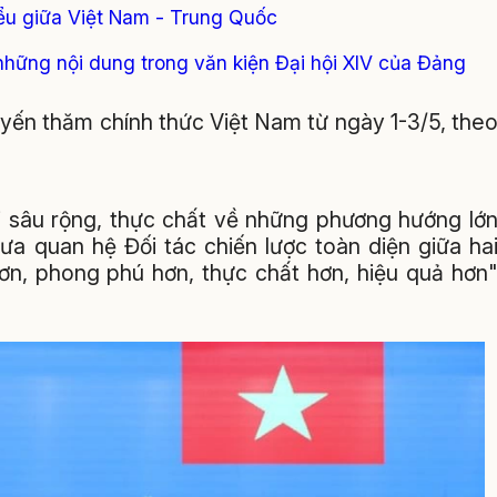
biểu giữa Việt Nam - Trung Quốc
những nội dung trong văn kiện Đại hội XIV của Đảng
yến thăm chính thức Việt Nam từ ngày 1-3/5, the
ổi sâu rộng, thực chất về những phương hướng lớ
ưa quan hệ Đối tác chiến lược toàn diện giữa ha
ơn, phong phú hơn, thực chất hơn, hiệu quả hơn