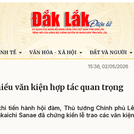
INH TẾ
VĂN HÓA - XÃ HỘI
ĐẤT VÀ NGƯỜI
15:36, 02/05/2026
iều văn kiện hợp tác quan trọng
 khi tiến hành hội đàm, Thủ tướng Chính phủ L
aichi Sanae đã chứng kiến lễ trao các văn kiệ