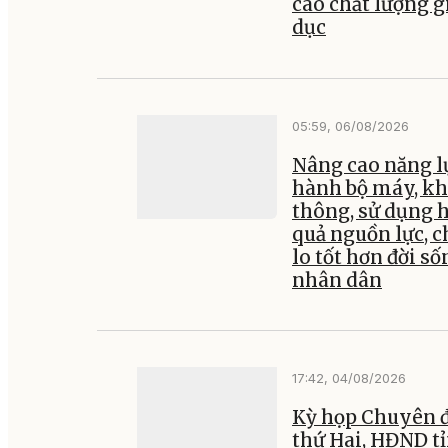
cao chất lượng g
dục
05:59, 06/08/2026
Nâng cao năng l
hành bộ máy, kh
thông, sử dụng 
quả nguồn lực, 
lo tốt hơn đời số
nhân dân
17:42, 04/08/2026
Kỳ họp Chuyên đ
thứ Hai, HĐND t