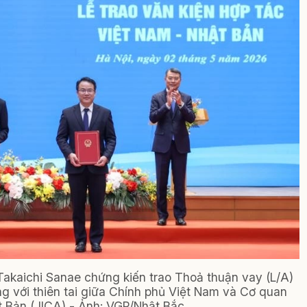
akaichi Sanae chứng kiến trao Thoả thuận vay (L/A)
ng với thiên tai giữa Chính phủ Việt Nam và Cơ quan
t Bản (JICA) - Ảnh: VGP/Nhật Bắc