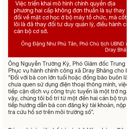
Việc triển khai mô hình chính quyền địa
phương hai cấp không đơn thuần là sự thay
đổi về mặt cơ học ở bộ máy tổ chức, mà cốt
lõi là đã thay đổi tư duy quản lý, điều hành c
cán bộ cơ sở.
Ông Đặng Như Phú Tân, Phó Chủ tịch UBND x
Dray Bhă
Ông Nguyễn Trường Kỳ, Phó Giám đốc Trung 
Phục vụ hành chính công xã Dray Bhăng cho bi
“Đối với bà con lớn tuổi hoặc đồng bào buôn l
chưa quen sử dụng điện thoại thông minh, việc
tiếp cận dịch vụ công trực tuyến là một trở ngại
vậy, chúng tôi bố trí từ một đến hai cán bộ trực
tiếp hướng dẫn bà con đăng ký tài khoản, nộp 
tra cứu hồ sơ trên môi trường số”.