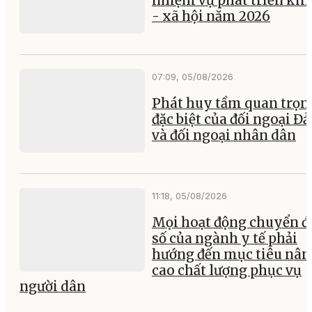
nhiệm vụ phát triển kin
- xã hội năm 2026
07:09, 05/08/2026
Phát huy tầm quan trọn
đặc biệt của đối ngoại Đ
và đối ngoại nhân dân
11:18, 05/08/2026
Mọi hoạt động chuyển đ
số của ngành y tế phải
hướng đến mục tiêu nân
cao chất lượng phục vụ
người dân