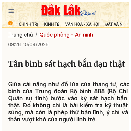
CHÍNH TRỊ
KINH TẾ
VĂN HÓA - XÃ HỘI
ĐẤT VÀ NGƯỜ
Trang chủ
Quốc phòng - An ninh
09:26, 10/04/2026
Tân binh sát hạch bắn đạn thật
Giữa cái nắng như đổ lửa của tháng tư, các
binh của Trung đoàn Bộ binh 888 (Bộ Chỉ
Quân sự tỉnh) bước vào kỳ sát hạch bắn 
thật. Đó không chỉ là bài kiểm tra kỹ thuật
súng, mà còn là phép thử bản lĩnh, ý chí và 
thần vượt khó của người lính trẻ.