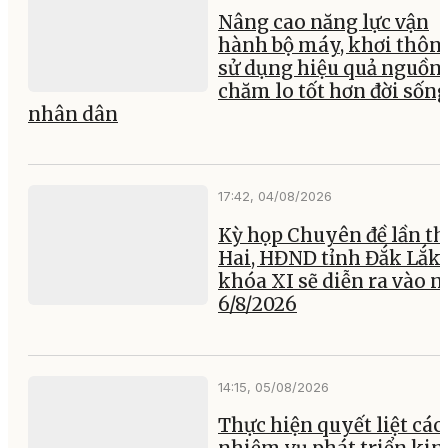
Nâng cao năng lực vận
hành bộ máy, khơi thông
sử dụng hiệu quả nguồn 
chăm lo tốt hơn đời sốn
nhân dân
17:42, 04/08/2026
Kỳ họp Chuyên đề lần th
Hai, HĐND tỉnh Đắk Lắk
khóa XI sẽ diễn ra vào 
6/8/2026
14:15, 05/08/2026
Thực hiện quyết liệt các