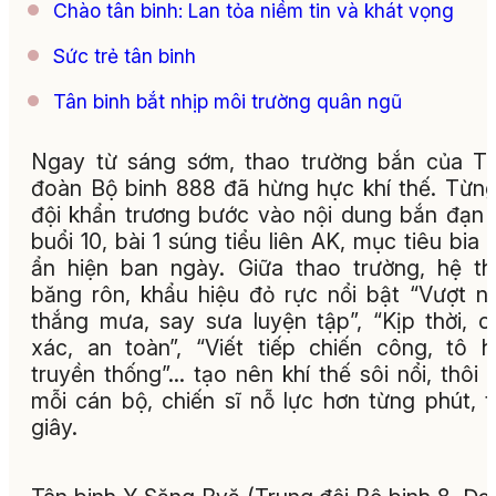
Chào tân binh: Lan tỏa niềm tin và khát vọng
Sức trẻ tân binh
Tân binh bắt nhịp môi trường quân ngũ
Ngay từ sáng sớm, thao trường bắn của T
đoàn Bộ binh 888 đã hừng hực khí thế. Từng
đội khẩn trương bước vào nội dung bắn đạn 
buổi 10, bài 1 súng tiểu liên AK, mục tiêu bia 
ẩn hiện ban ngày. Giữa thao trường, hệ t
băng rôn, khẩu hiệu đỏ rực nổi bật “Vượt n
thắng mưa, say sưa luyện tập”, “Kịp thời, c
xác, an toàn”, “Viết tiếp chiến công, tô 
truyền thống”… tạo nên khí thế sôi nổi, thôi 
mỗi cán bộ, chiến sĩ nỗ lực hơn từng phút, 
giây.