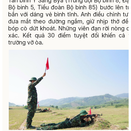
Tân binh Y Săng Byă (Trung đội Bộ binh 8, Đại
Bộ binh 5, Tiểu đoàn Bộ binh 85) bước lên t
bắn với dáng vẻ bình tĩnh. Anh điều chỉnh tư 
đưa mắt theo đường ngắm, giữ nhịp thở đều
bóp cò dứt khoát. Những viên đạn rời nòng c
xác. Kết quả 30 điểm tuyệt đối khiến cả 
trường vỡ òa.