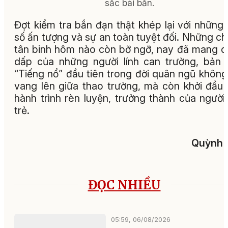
sắc bài bắn.
Đợt kiểm tra bắn đạn thật khép lại với những
số ấn tượng và sự an toàn tuyệt đối. Những c
tân binh hôm nào còn bỡ ngỡ, nay đã mang 
dấp của những người lính can trường, bản l
“Tiếng nổ” đầu tiên trong đời quân ngũ không
vang lên giữa thao trường, mà còn khởi đầu
hành trình rèn luyện, trưởng thành của người 
trẻ.
Quỳnh 
ĐỌC NHIỀU
05:59, 06/08/2026