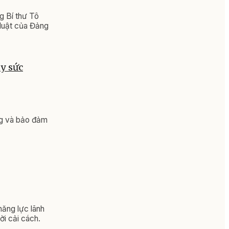
g Bí thư Tô
ỷ luật của Đảng
y sức
ng và bảo đảm
năng lực lãnh
ời cải cách.