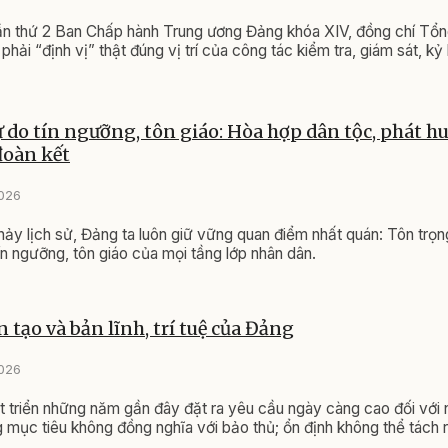
lần thứ 2 Ban Chấp hành Trung ương Đảng khóa XIV, đồng chí Tổn
phải “định vị” thật đúng vị trí của công tác kiểm tra, giám sát, k
 do tín ngưỡng, tôn giáo: Hòa hợp dân tộc, phát hu
đoàn kết
2026
ảy lịch sử, Đảng ta luôn giữ vững quan điểm nhất quán: Tôn trọ
ín ngưỡng, tôn giáo của mọi tầng lớp nhân dân.
 tạo và bản lĩnh, trí tuệ của Đảng
2026
t triển những năm gần đây đặt ra yêu cầu ngày càng cao đối với 
 mục tiêu không đồng nghĩa với bảo thủ; ổn định không thể tách r