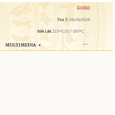
English
Thứ 7
, 08/08/2026
Đắk Lắk
22.5ºC/21.7-26.1ºC
MULTIMEDIA
c
n
6