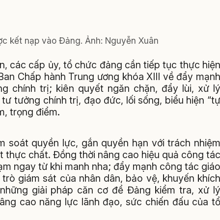
ợc kết nạp vào Đảng.
Ảnh: Nguyễn Xuân
, các cấp ủy, tổ chức đảng cần tiếp tục thực hiệ
 Ban Chấp hành Trung ương khóa XIII về đẩy mạn
 chính trị; kiên quyết ngăn chặn, đẩy lùi, xử l
ư tưởng chính trị, đạo đức, lối sống, biểu hiện “t
m, trọng điểm.
ểm soát quyền lực, gắn quyền hạn với trách nhiệ
 thực chất. Đồng thời nâng cao hiệu quả công tá
 phạm ngay từ khi manh nha; đẩy mạnh công tác giá
i trò giám sát của nhân dân, bảo vệ, khuyến khíc
 những giải pháp căn cơ để Đảng kiểm tra, xử l
âng cao năng lực lãnh đạo, sức chiến đấu của t