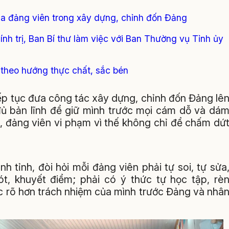
của đảng viên trong xây dựng, chỉnh đốn Đảng
nh trị, Ban Bí thư làm việc với Ban Thường vụ Tỉnh ủy
 theo hướng thực chất, sắc bén
tiếp tục đưa công tác xây dựng, chỉnh đốn Đảng lê
ủ bản lĩnh để giữ mình trước mọi cám dỗ và dá
bộ, đảng viên vi phạm vì thế không chỉ để chấm dứ
h tỉnh, đòi hỏi mỗi đảng viên phải tự soi, tự sửa
ót, khuyết điểm; phải có ý thức tự học tập, rè
hức rõ hơn trách nhiệm của mình trước Đảng và nhâ