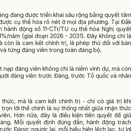
Đảng đang được triển khai sâu rộng bằng quyết tâ
được cụ thể hóa rõ nét ở mọi địa phương. Tại Đắ
nh hành động số 11-CTr/TU cụ thể hóa Nghị quyế
11%/năm (giai đoạn 2026 - 2031). Đây không chỉ l
 còn là cam kết chính trị, là phép thử đối với bả
 và từng đảng viên trong toàn đảng bộ.
t nạp đảng viên không chỉ là niềm vinh dự, mà cò
người đảng viên trước Đảng, trước Tổ quốc và nhâ
thức, mà là cam kết chính trị - chỉ có giá trị kh
rọn lời thề chính là sự thống nhất giữa nhận thứ
iên. Hơn nữa, đây là điều kiện tiên quyết để gi
Đảng. Mỗi quyết định đúng đắn, hành động trác
rước Đảng; ngược lại, mỗi biểu hiện lệch lạc, tư lợ