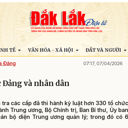
INH TẾ
VĂN HÓA - XÃ HỘI
ĐẤT VÀ NGƯỜI
ủa Đảng
07:17, 07/04/2026
c Đảng và nhân dân
tra các cấp đã thi hành kỷ luật hơn 330 tổ chứ
nh Trung ương, Bộ Chính trị, Ban Bí thư, Ủy ba
cán bộ diện Trung ương quản lý; trong đó có 