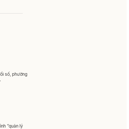
ổi số, phường
.
ình “quản lý