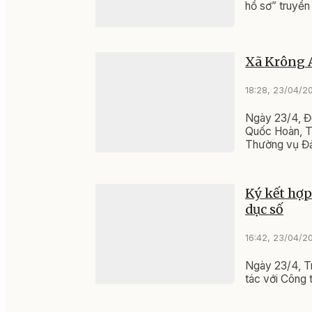
hồ sơ” truyền 
Xã Krông A
18:28, 23/04/2
Ngày 23/4, Đ
Quốc Hoàn, Tr
Thường vụ Đản
nhiệm kỳ 202
Ký kết hợp
dục số
16:42, 23/04/2
Ngày 23/4, Tr
tác với Công 