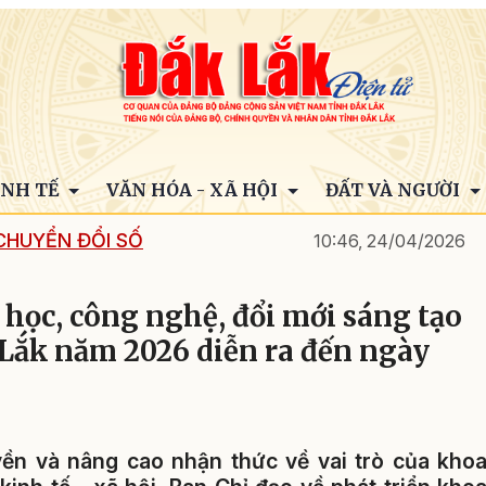
INH TẾ
VĂN HÓA - XÃ HỘI
ĐẤT VÀ NGƯỜI
CHUYỂN ĐỔI SỐ
10:46, 24/04/2026
 học, công nghệ, đổi mới sáng tạo
 Lắk năm 2026 diễn ra đến ngày
ền và nâng cao nhận thức về vai trò của kho