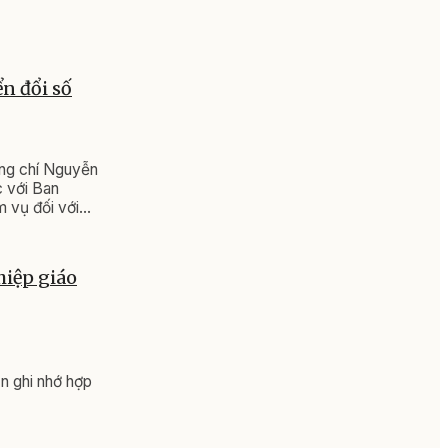
n đổi số
ồng chí Nguyễn
c với Ban
 vụ đối với
hiệp giáo
n ghi nhớ hợp