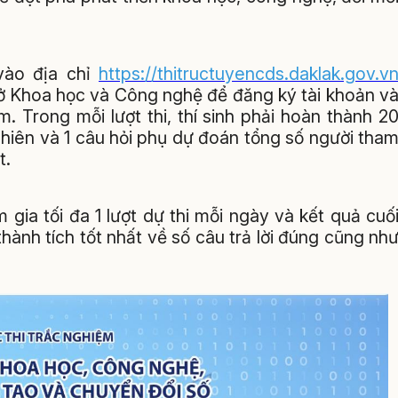
 vào địa chỉ
https://thitructuyencds.daklak.gov.v
Sở Khoa học và Công nghệ để đăng ký tài khoản v
ệm
. Trong mỗi lượt thi, thí sinh phải hoàn thành 2
nhiên và 1 câu hỏi phụ dự đoán tổng số người tha
t
.
gia tối đa 1 lượt dự thi mỗi ngày và kết quả cuố
thành tích tốt nhất về số câu trả lời đúng cũng nh