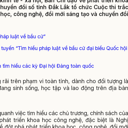
kinh tế - xã hội, Ban Chỉ đạo về phát triển kho
huyển đổi số tỉnh Đắk Lắk tổ chức Cuộc thi trắ
 học, công nghệ, đổi mới sáng tạo và chuyển đổ
pháp luật về bầu cử”
 tuyến “Tìm hiểu pháp luật về bầu cử đại biểu Quốc hội
 tìm hiểu các kỳ Đại hội Đảng toàn quốc
rãi trên phạm vi toàn tỉnh, dành cho đối tượng l
đang sinh sống, học tập và lao động trên địa bà
uanh việc tìm hiểu các chủ trương, chính sách củ
hát triển khoa học công nghệ, đặc biệt là Ngh
 đột phá phát triển khoa học, công nghệ, đổi mớ