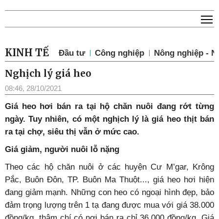
T
KINH TẾ
Đầu tư
Công nghiệp
Nông nghiệp - N
Nghịch lý giá heo
08:46, 28/10/2021
G
iá heo hơi bán ra tại hộ chăn nuôi đang rớt từng
ngày. Tuy nhiên, có một nghịch lý là giá heo thịt bán
ra tại chợ, siêu thị vẫn ở mức cao.
Giá giảm, người nuôi lỗ nặng
Theo các hộ chăn nuôi ở các huyện Cư M’gar, Krông
Pắc, Buôn Đôn, TP. Buôn Ma Thuột..., giá heo hơi hiện
đang giảm mạnh. Những con heo có ngoại hình đẹp, bảo
đảm trọng lượng trên 1 tạ đang được mua với giá 38.000
đồng/kg, thậm chí có nơi bán ra chỉ 36.000 đồng/kg. Giá