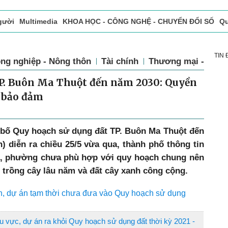
gười
Multimedia
KHOA HỌC - CÔNG NGHỆ - CHUYỂN ĐỔI SỐ
Qu
ọc báo in
Tòa soạn - Bạn đọc
Vấn Đề Bạn Đọc Quan Tâm
TIN
ng nghiệp - Nông thôn
Tài chính
Thương mại - Dịch
TP. Buôn Ma Thuột đến năm 2030: Quyền
c bảo đảm
g bố Quy hoạch sử dụng đất TP. Buôn Ma Thuột đến
) diễn ra chiều 25/5 vừa qua, thành phố thông tin
xã, phường chưa phù hợp với quy hoạch chung nên
 trồng cây lâu năm và đất cây xanh công cộng.
nh, dự án tạm thời chưa đưa vào Quy hoạch sử dụng
u vực, dự án ra khỏi Quy hoạch sử dụng đất thời kỳ 2021 -