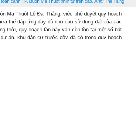
Toàn cảnh TP. Buôn Ma Thuột nhìn từ trên cao.
Ảnh:
Thế Hùng
n Ma Thuột Lê Đại Thắng, việc phê duyệt quy hoạch
hưa thể đáp ứng đầy đủ nhu cầu sử dụng đất của các
ng thời, quy hoạch lần này vẫn còn tồn tại một số bất
c dự án, khu dân cư trước đây đã có trong quy hoạch
y hoạch phân khu, song không phù hợp với quy hoạch
không phải là “loại bỏ”, “xóa bỏ” các khu dân cư hoặc
tạm thời đưa ra khỏi quy hoạch.
 không ít người dân băn khoăn, lo lắng. Ông Bùi Văn
 (TP. Buôn Ma Thuột) cho biết, những ngày qua, nghe
g đất TP. Buôn Ma Thuột đến năm 2030 trên mạng xã
nhiều khu dân cư ở xã Cư Êbur trở thành đất trồng cây
ời dân ở thôn 8 vô cùng hoang mang. Thôn 8 (xã Cư
1977, đến năm 1996 Nhà nước cấp giấy chứng nhận
ân, theo đó mỗi hộ được cấp 1.500 m2 đất, trong đó
y, cuộc sống và hoạt động sản xuất của người dân