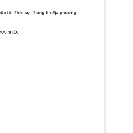
ốc tế
Thời sự
Trang tin địa phương
 ĐỌC NHIỀU
 vụ
Thị trường
Du lịch