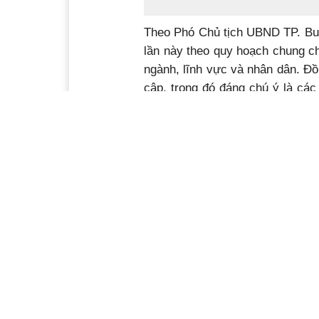
Theo Phó Chủ tịch UBND TP. Buô
lần này theo quy hoạch chung c
ngành, lĩnh vực và nhân dân. Đồ
cập, trong đó đáng chú ý là cá
chi tiết, thậm chí có trong qu
chung nên tạm thời đưa ra. Đây 
chuyển qua làm dự án mà chỉ là 
Tuy nhiên, điều này cũng khiến
Hiện, Trưởng thôn 8, xã Cư Êbur
thông tin về Quy hoạch sử dụn
hội và qua báo, đài, được biết 
lâu năm khiến ông và nhiều ngư
Êbur) được thành lập từ năm 
quyền sử dụng đất cho các hộ d
có 400 m2 đất ở. Từ đó đến na