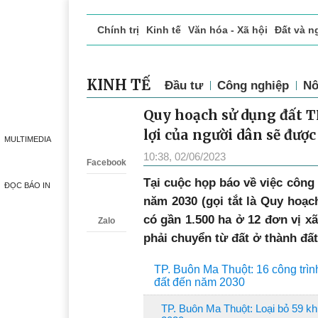
Chính trị
Kinh tế
Văn hóa - Xã hội
Đất và n
Doanh nghiệp giới thiệu
Phóng sự - Ký sự
Đ
KINH TẾ
Đầu tư
Công nghiệp
Nô
Quy hoạch sử dụng đất 
Zalo
lợi của người dân sẽ đượ
MULTIMEDIA
10:38, 02/06/2023
Facebook
T
ại cuộc họp báo về việc côn
ĐỌC BÁO IN
năm 2030 (gọi tắt là Quy hoạch
có gần 1.500 ha ở 12 đơn vị 
Zalo
phải chuyển từ đất ở thành đất
TP. Buôn Ma Thuột: 16 công trì
đất đến năm 2030
TP. Buôn Ma Thuột: Loại bỏ 59 kh