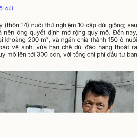
i dúi
 (thôn 14) nuôi thử nghiệm 10 cặp dúi giống; sa
uả nên ông quyết định mở rộng quy mô. Đến nay
i khoảng 200 m², và ngăn chia thành 150 ô nuô
ảo vệ sinh, vừa hạn chế dúi đào hang thoát r
y mô lên tới 300 con, với tổng chi phí đầu tư ba