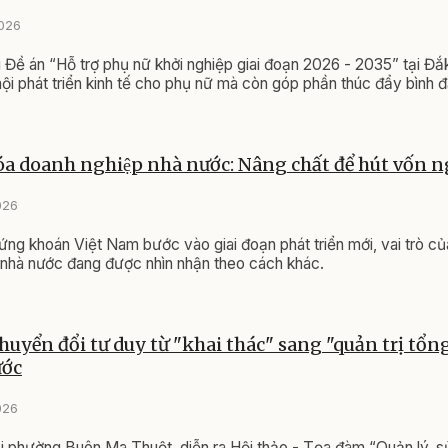
2026
ai Đề án “Hỗ trợ phụ nữ khởi nghiệp giai đoạn 2026 - 2035” tại Đ
hội phát triển kinh tế cho phụ nữ mà còn góp phần thúc đẩy bình đ
a doanh nghiệp nhà nước: Nâng chất để hút vốn n
026
ứng khoán Việt Nam bước vào giai đoạn phát triển mới, vai trò c
 nhà nước đang được nhìn nhận theo cách khác.
chuyển đổi tư duy từ "khai thác" sang "quản trị tổn
ước
026
i phường Buôn Ma Thuột, diễn ra Hội thảo - Tọa đàm “Quản lý, 