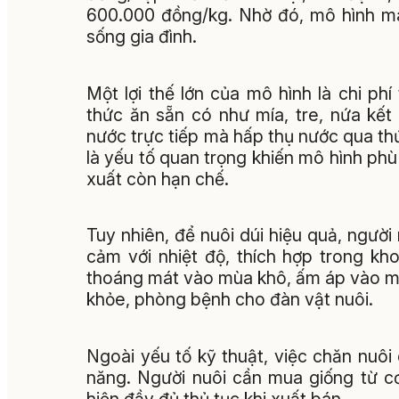
600.000 đồng/kg. Nhờ đó, mô hình man
sống gia đình.
Một lợi thế lớn của mô hình là chi ph
thức ăn sẵn có như mía, tre, nứa kế
nước trực tiếp mà hấp thụ nước qua th
là yếu tố quan trọng khiến mô hình phù 
xuất còn hạn chế.
Tuy nhiên, để nuôi dúi hiệu quả, ngườ
cảm với nhiệt độ, thích hợp trong k
thoáng mát vào mùa khô, ấm áp vào mù
khỏe, phòng bệnh cho đàn vật nuôi.
Ngoài yếu tố kỹ thuật, việc chăn nuôi
năng. Người nuôi cần mua giống từ c