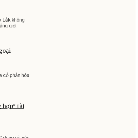
ắk Lắk không
ẳng giới.
goại
ủa cổ phần hóa
g hợp" tài
sử dụng và xúc