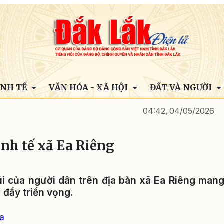
INH TẾ
VĂN HÓA - XÃ HỘI
ĐẤT VÀ NGƯỜI
04:42, 04/05/2026
nh tế xã Ea Riêng
i của người dân trên địa bàn xã Ea Riêng man
i đầy triển vọng.
òa