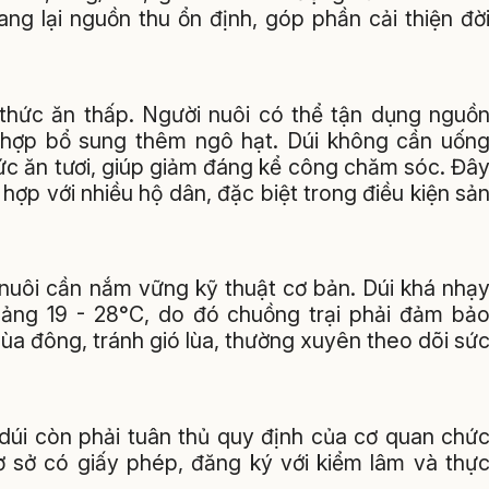
g lại nguồn thu ổn định, góp phần cải thiện đờ
í thức ăn thấp. Người nuôi có thể tận dụng nguồ
t hợp bổ sung thêm ngô hạt. Dúi không cần uốn
ức ăn tươi, giúp giảm đáng kể công chăm sóc. Đâ
hợp với nhiều hộ dân, đặc biệt trong điều kiện sả
i nuôi cần nắm vững kỹ thuật cơ bản. Dúi khá nhạ
hoảng 19 - 28°C, do đó chuồng trại phải đảm bả
a đông, tránh gió lùa, thường xuyên theo dõi sứ
 dúi còn phải tuân thủ quy định của cơ quan chứ
ơ sở có giấy phép, đăng ký với kiểm lâm và thự