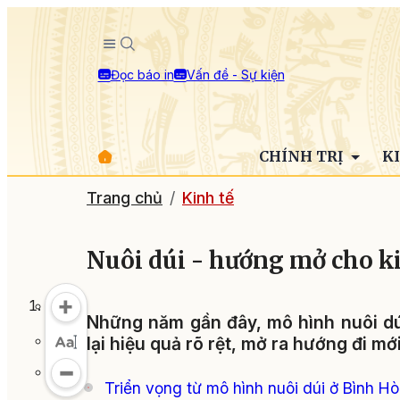
Đọc báo in
Vấn đề - Sự kiện
CHÍNH TRỊ
K
Trang chủ
Kinh tế
Nuôi dúi - hướng mở cho ki
Những năm gần đây, mô hình nuôi dú
lại hiệu quả rõ rệt, mở ra hướng đi mớ
Triển vọng từ mô hình nuôi dúi ở Bình H