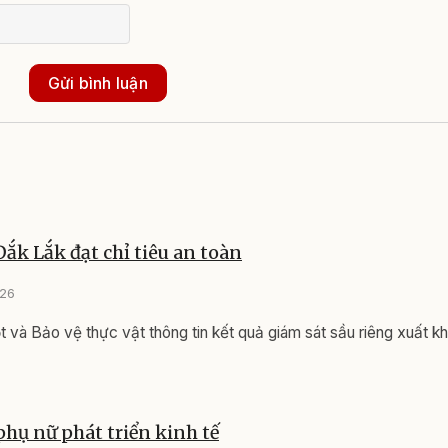
Gửi bình luận
Đắk Lắk đạt chỉ tiêu an toàn
026
t và Bảo vệ thực vật thông tin kết quả giám sát sầu riêng xuất k
 phụ nữ phát triển kinh tế