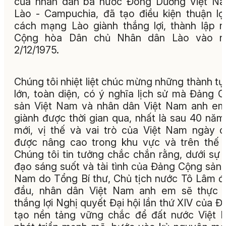
của nhân dân ba nước Đông Dương Việt Na
Lào - Campuchia, đã tạo điều kiện thuận lợ
cách mạng Lào giành thắng lợi, thành lập 
Cộng hòa Dân chủ Nhân dân Lào vào n
2/12/1975.
Chúng tôi nhiệt liệt chúc mừng những thành tự
lớn, toàn diện, có ý nghĩa lịch sử mà Đảng 
sản Việt Nam và nhân dân Việt Nam anh e
giành được thời gian qua, nhất là sau 40 năm
mới, vị thế và vai trò của Việt Nam ngày 
được nâng cao trong khu vực và trên thế g
Chúng tôi tin tưởng chắc chắn rằng, dưới sự 
đạo sáng suốt và tài tình của Đảng Cộng sản 
Nam do Tổng Bí thư, Chủ tịch nước Tô Lâm 
đầu, nhân dân Việt Nam anh em sẽ thực h
thắng lợi Nghị quyết Đại hội lần thứ XIV của Đ
tạo nền tảng vững chắc để đất nước Việt