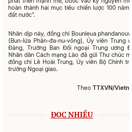
phát triển mạnh mẽ, bước vào kỷ nguyên mớ
hoàn thành hai mục tiêu chiến lược 100 năm
đất nước”.
Nhân dịp này, đồng chí Bounleua phandanou
(Bun-lửa Phăn-đa-nu-vông), Ủy viên Trung 
Đảng, Trưởng Ban Đối ngoại Trung ương Đ
Nhân dân Cách mạng Lào đã gửi Thư chúc 
đồng chí Lê Hoài Trung, Ủy viên Bộ Chính trị
trưởng Ngoại giao.
Theo
TTXVN/Vietn
ĐỌC NHIỀU