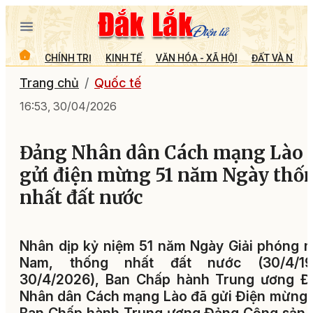
CHÍNH TRỊ
KINH TẾ
VĂN HÓA - XÃ HỘI
ĐẤT VÀ NGƯỜ
Trang chủ
Quốc tế
16:53, 30/04/2026
Đảng Nhân dân Cách mạng Lào
gửi điện mừng 51 năm Ngày thố
nhất đất nước
Nhân dịp kỷ niệm 51 năm Ngày Giải phóng 
Nam, thống nhất đất nước (30/4/19
30/4/2026), Ban Chấp hành Trung ương Đ
Nhân dân Cách mạng Lào đã gửi Điện mừng