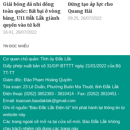
Giải bóng đá nhi đồng
Đừng tạo áp lực cho
toàn quốc:: Bất bại ở vòng
Quang Hải
bảng, U11 Đắk Lắk giành
09:25, 26/07/2022
quyền vào tứ kết
16:41, 26/07/2022
TIN ĐỌC NHIỀU
Cơ quan chủ quản: Tỉnh ủy Đắk Lắk
Giấy phép xuất bản số 31/GP-BTTTT ngày 21/01/2022 của Bộ
TT-TT
Giám đốc: Đào Phạm Hoàng Quyên
Tòa soạn: 23 Lê Duẩn, Phường Buôn Ma Thuột, tỉnh Đắk Lắk
Điện thoại: (0262) 3852383 - 3810414 - Fax: (0262) 3810451 -
Email: toasoan.baodaklak@gmail.com
Ghi rõ nguồn “Báo Đắk Lắk Điện tử” khi phát hành lại thông tin từ
website này
Các trang ngoài sẽ mở ra tại cửa sổ mới. Báo Đắk Lắk không
chịu trách nhiệm nội dung các trang này