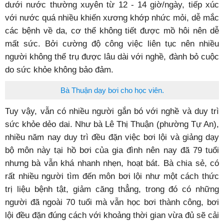
dưới nước thường xuyên từ 12 - 14 giờ/ngày, tiếp xúc
với nước quá nhiều khiến xương khớp nhức mỏi, dễ mắc
các bệnh về da, cơ thể không tiết được mồ hôi nên dễ
mất sức. Bởi cường độ công việc liên tục nên nhiều
người không thể trụ được lâu dài với nghề, đành bỏ cuộc
do sức khỏe không bảo đảm.
Bà Thuận dạy bơi cho học viên.
Tuy vậy, vẫn có nhiều người gắn bó với nghề và duy trì
sức khỏe dẻo dai. Như bà Lê Thị Thuận (phường Tự An),
nhiều năm nay duy trì đều đặn việc bơi lội và giảng dạy
bộ môn này tại hồ bơi của gia đình nên nay đã 79 tuổi
nhưng bà vẫn khá nhanh nhẹn, hoạt bát. Bà chia sẻ, có
rất nhiều người tìm đến môn bơi lội như một cách thức
trị liệu bệnh tật, giảm căng thẳng, trong đó có những
người đã ngoài 70 tuổi mà vẫn học bơi thành công, bơi
lội đều đặn đúng cách với khoảng thời gian vừa đủ sẽ cải