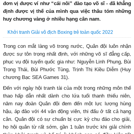
đơn vị được ví như “cái nôi” đào tạo võ sĩ - đã khẳng
định được vị thế của mình qua việc thâu tóm những
huy chương vàng ở nhiều hạng cân nam.
Khởi tranh Giải vô địch Boxing trẻ toàn quốc 2022
Trong con mắt làng võ trong nước, Quân đội luôn nhận
được sự tôn trọng nhất định, với những võ sĩ đẳng cấp,
phục vụ đội tuyển quốc gia như: Nguyễn Linh Phụng, Bùi
Trọng Thái, Bùi Phước Tùng, Trịnh Thị Kiều Diễm (Huy
chương Bạc SEA Games 31).
Đến với ngày hội tranh tài của một trong những môn thể
thao hấp dẫn nhất dành cho lứa tuổi thanh thiếu niên,
năm nay đoàn Quân đội đem đến một lực lượng hùng
hậu, áp đảo với 44 vận động viên, thi đấu ở tất cả hạng
cân. Quân đội có sự chuẩn bị cực kỳ chu đáo cho giải,
họ hội quân từ rất sớm, gần 1 tuần trước khi giải chính