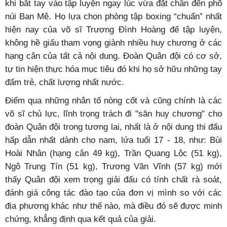
khi bắt tay vào tập luyện ngay lúc vừa đặt chân đến phố
núi Ban Mê. Họ lựa chọn phòng tập boxing “chuẩn” nhất
hiện nay của võ sĩ Trương Đình Hoàng để tập luyện,
không hề giấu tham vọng giành nhiều huy chương ở các
hạng cân của tất cả nội dung. Đoàn Quân đội có cơ sở,
tự tin hiện thực hóa mục tiêu đó khi họ sở hữu những tay
đấm trẻ, chất lượng nhất nước.
Điểm qua những nhân tố nòng cốt và cũng chính là các
võ sĩ chủ lực, lĩnh trọng trách đi "săn huy chương" cho
đoàn Quân đội trong tương lai, nhất là ở nội dung thi đấu
hấp dẫn nhất dành cho nam, lứa tuổi 17 - 18, như: Bùi
Hoài Nhân (hạng cân 49 kg), Trần Quang Lộc (51 kg),
Ngô Trung Tín (51 kg), Trương Văn Vĩnh (57 kg) mới
thấy Quân đội xem trọng giải đấu có tính chất rà soát,
đánh giá công tác đào tạo của đơn vị mình so với các
địa phương khác như thế nào, mà điều đó sẽ được minh
chứng, khẳng định qua kết quả của giải.