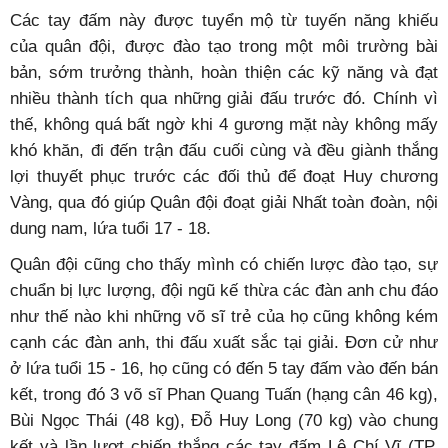
Các tay đấm này được tuyển mộ từ tuyến năng khiếu
của quân đội, được đào tạo trong một môi trường bài
bản, sớm trưởng thành, hoàn thiện các kỹ năng và đạt
nhiều thành tích qua những giải đấu trước đó. Chính vì
thế, không quá bất ngờ khi 4 gương mặt này không mấy
khó khăn, đi đến trận đấu cuối cùng và đều giành thắng
lợi thuyết phục trước các đối thủ để đoạt Huy chương
Vàng, qua đó giúp Quân đội đoạt giải Nhất toàn đoàn, nội
dung nam, lứa tuổi 17 - 18.
Quân đội cũng cho thấy mình có chiến lược đào tạo, sự
chuẩn bị lực lượng, đội ngũ kế thừa các đàn anh chu đáo
như thế nào khi những võ sĩ trẻ của họ cũng không kém
cạnh các đàn anh, thi đấu xuất sắc tại giải. Đơn cử như
ở lứa tuổi 15 - 16, họ cũng có đến 5 tay đấm vào đến bán
kết, trong đó 3 võ sĩ Phan Quang Tuấn (hạng cân 46 kg),
Bùi Ngọc Thái (48 kg), Đỗ Huy Long (70 kg) vào chung
kết và lần lượt chiến thắng các tay đấm Lê Chí Vĩ (TP.