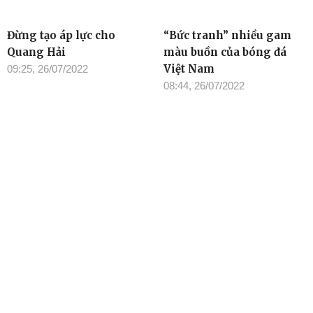
Đừng tạo áp lực cho
“Bức tranh” nhiều gam
Quang Hải
màu buồn của bóng đá
Việt Nam
09:25, 26/07/2022
08:44, 26/07/2022
TIN ĐỌC NHIỀU
Cơ quan chủ quản: Tỉnh ủy Đắk Lắk
Giấy phép xuất bản số 31/GP-BTTTT ngày 21/01/2022 của Bộ
TT-TT
Giám đốc: Đào Phạm Hoàng Quyên
Tòa soạn: 23 Lê Duẩn, Phường Buôn Ma Thuột, tỉnh Đắk Lắk
Điện thoại: (0262) 3852383 - 3810414 - Fax: (0262) 3810451 -
Email: toasoan.baodaklak@gmail.com
Ghi rõ nguồn “Báo Đắk Lắk Điện tử” khi phát hành lại thông tin từ
website này
Các trang ngoài sẽ mở ra tại cửa sổ mới. Báo Đắk Lắk không