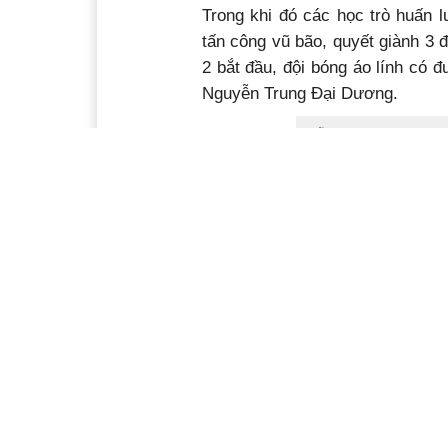
thế dù có tỷ lệ cầm bóng vượt t
không có được một cơ hội rõ ràn
họ giữ sạch màn lưới trong 45 ph
Bước sang hiệp 2, các cầu thủ Đ
Trong khi đó các học trò huấn 
tấn công vũ bão, quyết giành 3 
2 bắt đầu, đội bóng áo lính có
Nguyễn Trung Đại Dương.
Nỗi buồn xuống hạng 
Sau bàn thắng, đội khách chủ đ
cầu thủ chủ nhà buộc phải dâng 
cho đội khách có bàn thắng nhâ
công cho Công an nhân dân là c
Nhà vô địch Giải 
Thắng chủ nhà 2-0, Công an nh