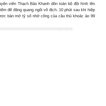
rội, trên 55% so với đội chủ nhà, song đội khách lại
g nào. Nỗ lực tuyệt vời của các cầu thủ áo vàng giúp
út hiệp 1.
ắk Lắk rút toàn bộ đội hình về tập trung phòng ngự.
luyện viên Thạch Bảo Khanh dồn toàn bộ đội hình lên
điểm để đăng quang ngôi vô địch. 10 phút sau khi hiệp
 được bàn mở tỷ số nhờ công của cầu thủ khoác áo 99
của các cầu thủ Câu lạc bộ bóng đá Đắk Lắk.
ộng giảm nhịp độ trận đấu. Không còn đường lùi, các
đội hình cao, tìm bàn gỡ hoà và đó chính là cơ hội để
n đôi cách biệt ở phút bù giờ cuối cùng. Người lập
hân sút Trần Thanh Sơn.
hạng Nhất quốc gia 2022 Công an nhân dân.
ân dân đoạt chức Vô địch. Trong khi đó Câu lạc bộ