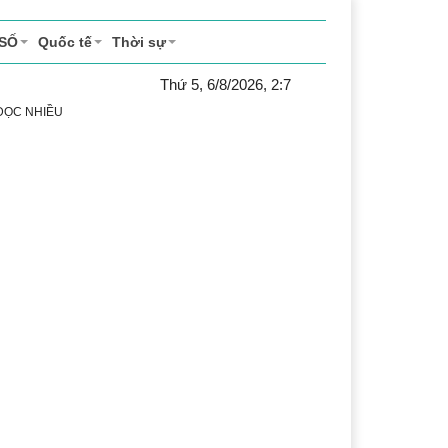
 SỐ
Quốc tế
Thời sự
Thứ 5, 6/8/2026, 2:7
 ĐỌC NHIỀU
uật
Chuyển đổi số
Thể thao
Văn hóa