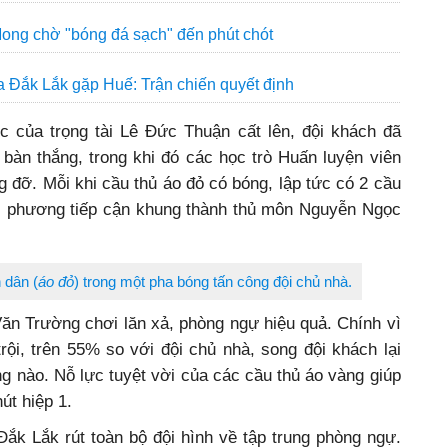
 rớt hạng sẽ điền tên ai?
3 điểm cho Câu lạc bộ bóng đá Đắk Lắk
Mong chờ "bóng đá sạch" đến phút chót
a Đắk Lắk gặp Huế: Trận chiến quyết định
ộc của trọng tài Lê Đức Thuận cất lên, đội khách đã
 bàn thắng, trong khi đó các học trò Huấn luyện viên
đỡ. Mỗi khi cầu thủ áo đỏ có bóng, lập tức có 2 cầu
ối phương tiếp cận khung thành thủ môn Nguyễn Ngọc
 dân (
áo đỏ
) trong một pha bóng tấn công đội chủ nhà.
ăn Trường chơi lăn xả, phòng ngự hiệu quả. Chính vì