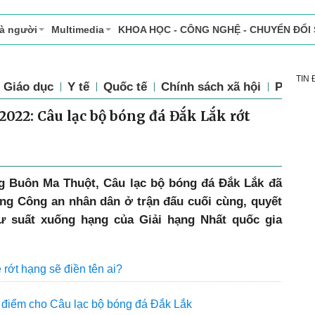
và người
Multimedia
KHOA HỌC - CÔNG NGHỆ - CHUYỂN ĐỔI
TIN
Giáo dục
Y tế
Quốc tế
Chính sách xã hội
Pháp l
2022: Câu lạc bộ bóng đá Đắk Lắk rớt
ng Buôn Ma Thuột, Câu lạc bộ bóng đá Đắk Lắk đã
ng Công an nhân dân ở trận đấu cuối cùng, quyết
ư suất xuống hạng của Giải hạng Nhất quốc gia