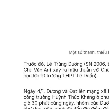
Một số thanh, thiếu 
Trước đó, Lê Trùng Dương (SN 2006, 
Chu Văn An) xảy ra mâu thuẫn với Ch
học lớp 10 trường THPT Lê Duẩn).
Ngày 4/1, Dương và Đạt lên mạng xã 
cổng trường Huỳnh Thúc Kháng ở phườ
giờ 30 phút cùng ngày, nhóm của Dươ
như dao, gậy, gạch đá đến địa điểm đã