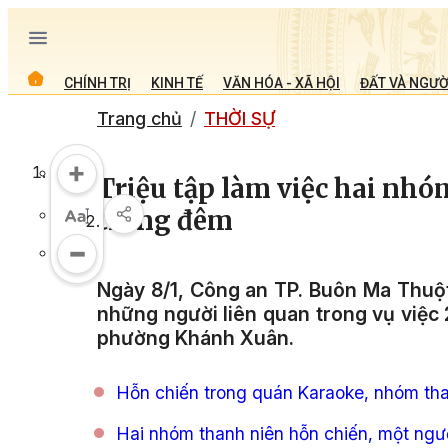
CHÍNH TRỊ
KINH TẾ
VĂN HÓA - XÃ HỘI
ĐẤT VÀ NGƯỜ
Trang chủ
THỜI SỰ
Triệu tập làm việc hai nhó
trong đêm
Ngày 8/1, Công an TP. Buôn Ma Thuột 
những người liên quan trong vụ việc 
phường Khánh Xuân.
Hỗn chiến trong quán Karaoke, nhóm tha
Hai nhóm thanh niên hỗn chiến, một ngư