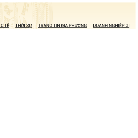
C TẾ
THỜI SỰ
TRANG TIN ĐỊA PHƯƠNG
DOANH NGHIỆP GIỚI T
i
n