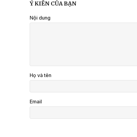
Ý KIẾN CỦA BẠN
Nội dung
Họ và tên
Email