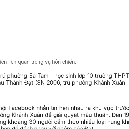
liên liên quan trong vụ hỗn chiến.
trú phường Ea Tam - học sinh lớp 10 trường THP
âu Thành Đạt (SN 2006, trú phường Khánh Xuân 
hội Facebook nhắn tin hẹn nhau ra khu vực trướ
ng Khánh Xuân để giải quyết mâu thuẫn. Đến 1
ng khoảng 30 người cầm theo nhiều loại hung kh
 hẹn để đánh nhau với nhóm của Đạt.