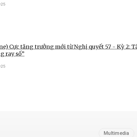
025
e) Cực tăng trưởng mới từ Nghị quyết 57 - Kỳ 2: T
g ray số”
025
Multimedia