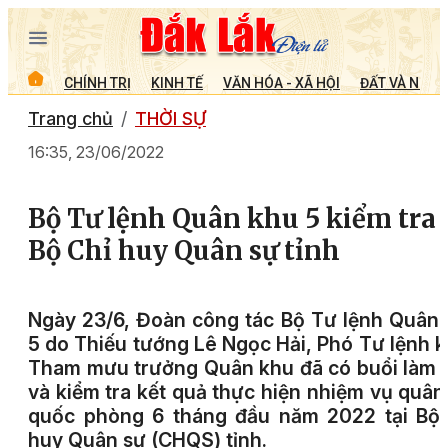
CHÍNH TRỊ
KINH TẾ
VĂN HÓA - XÃ HỘI
ĐẤT VÀ NGƯỜ
Trang chủ
THỜI SỰ
16:35, 23/06/2022
Bộ Tư lệnh Quân khu 5 kiểm tra 
Bộ Chỉ huy Quân sự tỉnh
Ngày 23/6, Đoàn công tác Bộ Tư lệnh Quân
5 do Thiếu tướng Lê Ngọc Hải, Phó Tư lệnh 
Tham mưu trưởng Quân khu đã có buổi làm 
và kiểm tra kết quả thực hiện nhiệm vụ quân
quốc phòng 6 tháng đầu năm 2022 tại Bộ 
huy Quân sự (CHQS) tỉnh.