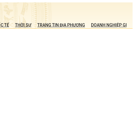
C TẾ
THỜI SỰ
TRANG TIN ĐỊA PHƯƠNG
DOANH NGHIỆP GIỚI T
ổ