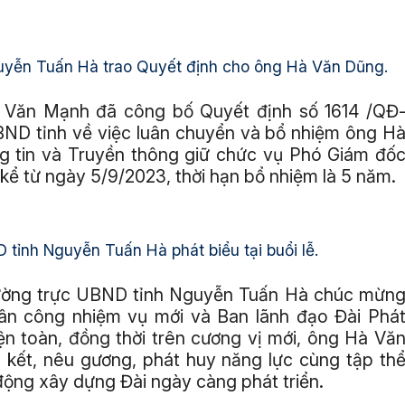
uyễn Tuấn Hà trao Quyết định cho ông Hà Văn Dũng.
h Văn Mạnh đã công bố Quyết định số 1614 /QĐ
ND tỉnh về việc luân chuyển và bổ nhiệm ông H
 tin và Truyền thông giữ chức vụ Phó Giám đố
kể từ ngày 5/9/2023, thời hạn bổ nhiệm là 5 năm.
tỉnh Nguyễn Tuấn Hà phát biểu tại buổi lễ.
 Thường trực UBND tỉnh Nguyễn Tuấn Hà chúc mừn
ân công nhiệm vụ mới và Ban lãnh đạo Đài Phá
ện toàn, đồng thời trên cương vị mới, ông Hà Vă
n kết, nêu gương, phát huy năng lực cùng tập th
 động xây dựng Đài ngày càng phát triển.