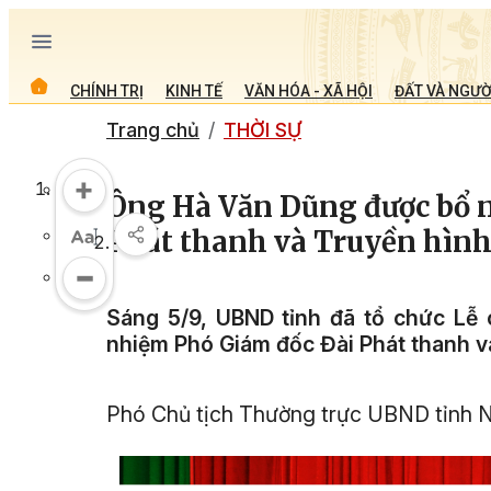
CHÍNH TRỊ
KINH TẾ
VĂN HÓA - XÃ HỘI
ĐẤT VÀ NGƯỜ
Trang chủ
THỜI SỰ
Ông Hà Văn Dũng được bổ n
Phát thanh và Truyền hình
Sáng 5/9, UBND tỉnh đã tổ chức Lễ 
nhiệm Phó Giám đốc Đài Phát thanh v
Phó Chủ tịch Thường trực UBND tỉnh N