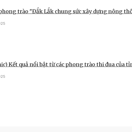
 phong trào "Đắk Lắk chung sức xây dựng nông th
025
ic) Kết quả nổi bật từ các phong trào thi đua của t
025