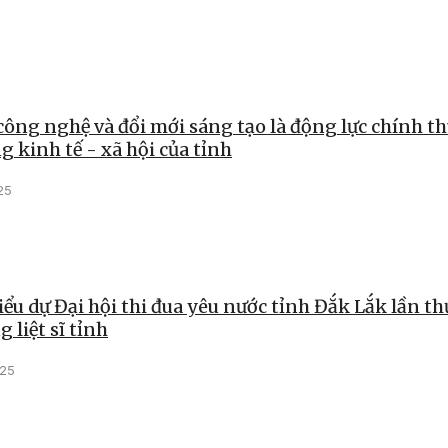
công nghệ và đổi mới sáng tạo là động lực chính t
g kinh tế - xã hội của tỉnh
25
iểu dự Đại hội thi đua yêu nước tỉnh Đắk Lắk lần th
 liệt sĩ tỉnh
025