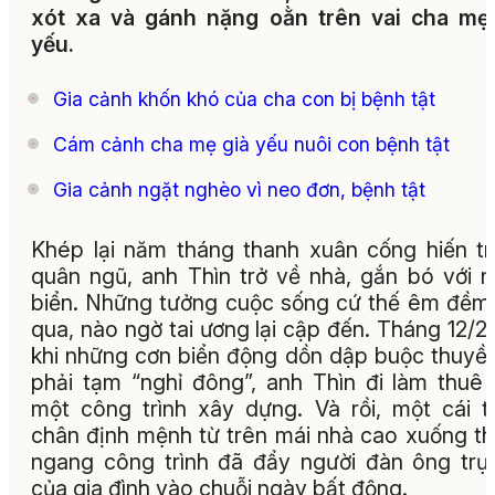
xót xa và gánh nặng oằn trên vai cha mẹ
yếu.
Gia cảnh khốn khó của cha con bị bệnh tật
Cám cảnh cha mẹ già yếu nuôi con bệnh tật
Gia cảnh ngặt nghèo vì neo đơn, bệnh tật
Khép lại năm tháng thanh xuân cống hiến t
quân ngũ, anh Thìn trở về nhà, gắn bó với 
biển. Những tưởng cuộc sống cứ thế êm đềm 
qua, nào ngờ tai ương lại cập đến. Tháng 12/2
khi những cơn biển động dồn dập buộc thuyề
phải tạm “nghỉ đông”, anh Thìn đi làm thuê
một công trình xây dựng. Và rồi, một cái t
chân định mệnh từ trên mái nhà cao xuống t
ngang công trình đã đẩy người đàn ông trụ
của gia đình vào chuỗi ngày bất động.