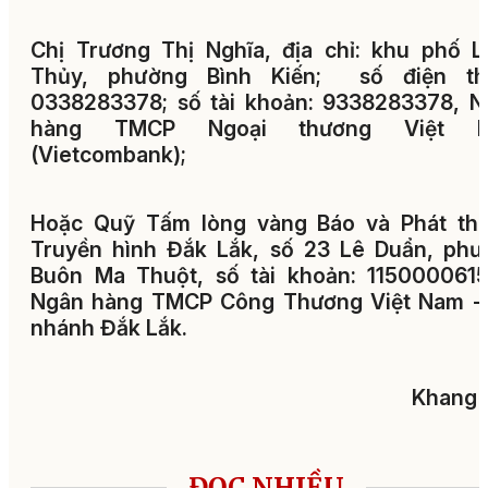
Chị Trương Thị Nghĩa, địa chỉ: khu phố 
Thủy, phường Bình Kiến; số điện tho
0338283378; số tài khoản: 9338283378, 
hàng TMCP Ngoại thương Việt 
(Vietcombank);
Hoặc Quỹ Tấm lòng vàng Báo và Phát tha
Truyền hình Đắk Lắk, số 23 Lê Duẩn, phư
Buôn Ma Thuột, số tài khoản: 1150000615
Ngân hàng TMCP Công Thương Việt Nam - 
nhánh Đắk Lắk.
Khang 
ĐỌC NHIỀU