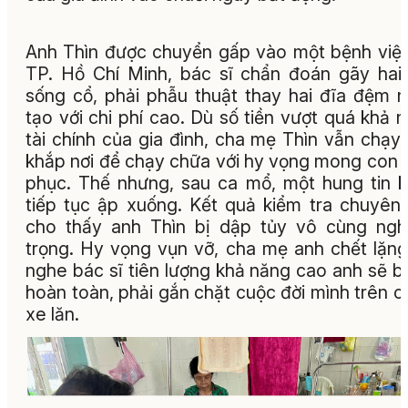
Anh Thìn được chuyển gấp vào một bệnh viện
TP. Hồ Chí Minh, bác sĩ chẩn đoán gãy hai
sống cổ, phải phẫu thuật thay hai đĩa đệm 
tạo với chi phí cao. Dù số tiền vượt quá khả 
tài chính của gia đình, cha mẹ Thìn vẫn chạy
khắp nơi để chạy chữa với hy vọng mong con 
phục. Thế nhưng, sau ca mổ, một hung tin 
tiếp tục ập xuống. Kết quả kiểm tra chuyên
cho thấy anh Thìn bị dập tủy vô cùng ng
trọng. Hy vọng vụn vỡ, cha mẹ anh chết lặng
nghe bác sĩ tiên lượng khả năng cao anh sẽ bị 
hoàn toàn, phải gắn chặt cuộc đời mình trên c
xe lăn.