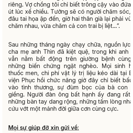
riêng. Vợ chồng tôi chỉ biết trông cậy vào đứa
út lúc xế chiều. Tưởng sẽ có người chăm sóc,
đâu tai họa ập đến, giờ hai thân già lại phải vừ
chăm nhau, vừa chăm cả con trai bị liệt...”.
Sau những tháng ngày chạy chữa, nguồn lực
cha mẹ anh Thìn đã kiệt quệ, trong khi anh 
vẫn nằm bất động trên giường bệnh cùng 
những biến chứng ngặt nghèo. Mọi sinh h
thuốc men, chi phí vật lý trị liệu kéo dài tại 
viện Phục hồi chức năng giờ đây chỉ biết bấu
vào tình thương, sự đùm bọc của bà con 
giềng. Người đàn ông bất hạnh ấy đang rất
những bàn tay dang rộng, những tấm lòng nhâ
cứu vớt một mảnh đời giữa cơn cùng cực.
Mọi sự giúp đỡ xin gửi về: