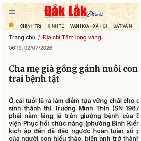
CHÍNH TRỊ
KINH TẾ
VĂN HÓA - XÃ HỘI
ĐẤT VÀ NGƯỜ
Trang chủ
Địa chỉ Tấm lòng vàng
06:19, 02/07/2026
Cha mẹ già gồng gánh nuôi con
trai bệnh tật
Ở cái tuổi lẽ ra làm điểm tựa vững chãi cho 
sinh thành thì Trương Minh Thìn (SN 1987)
phải nằm lặng lẽ trên giường bệnh của B
viện Phục hồi chức năng (phường Bình Kiến)
kịch ập đến đã đảo ngược hoàn toàn số p
của người con hiếu thảo, biến anh trở thành