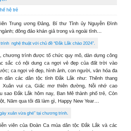
hế hệ trẻ
iên Trung ương Đảng, Bí thư Tỉnh ủy Nguyễn Đình
 ngành; đông đảo khán giả trong và ngoài tỉnh…
trình nghệ thuật với chủ đề “Đắk Lắk chào 2024”.
, chương trình được tổ chức quy mô, dàn dựng công
c sắc có nội dung ca ngợi vẻ đẹp của đất trời vào
ước; ca ngợi vẻ đẹp, hình ảnh, con người, văn hóa đa
ân dân các dân tộc tỉnh Đắk Lắk như: Thênh thang
, Xuân vui ca, Giấc mơ thiên đường, Nỗi nhớ cao
u sao Đắk Lắk hôm nay, Ban Mê thành phố trẻ, Còn
ột, Năm qua tôi đã làm gì, Happy New Year…
gày xuân vừa ghé" tại chương trình.
diễn viên của Đoàn Ca múa dân tộc Đắk Lắk và các