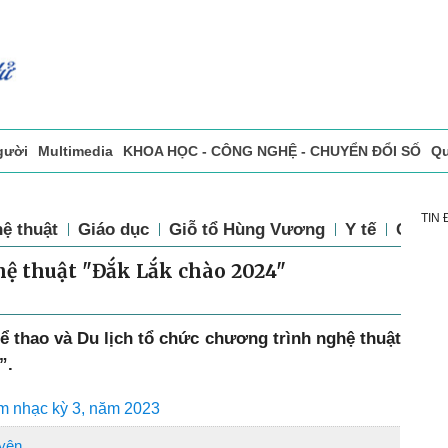
gười
Multimedia
KHOA HỌC - CÔNG NGHỆ - CHUYỂN ĐỔI SỐ
Qu
ọc báo in
Tòa soạn - Bạn đọc
Vấn Đề Bạn Đọc Quan Tâm
TIN
ệ thuật
Giáo dục
Giỗ tổ Hùng Vương
Y tế
Chính 
hệ thuật "Đắk Lắk chào 2024"
ể thao và Du lịch tổ chức chương trình nghệ thuật
”.
âm nhạc kỳ 3, năm 2023
uyên