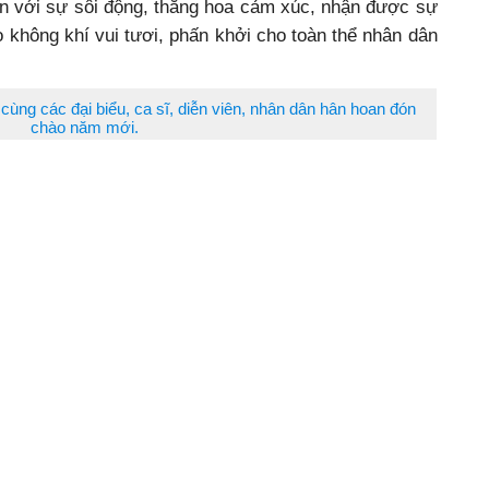
diễn với sự sôi động, thăng hoa cảm xúc, nhận được sự
ạo không khí vui tươi, phấn khởi cho toàn thể nhân dân
cùng các đại biểu, ca sĩ, diễn viên, nhân dân hân hoan đón
chào năm mới.
tới chào mừng kỷ niệm 94 năm ngày thành lập Đảng
3/2/2024) và thể hiện quyết tâm thực hiện thắng lợi
n của tỉnh nhà trong năm 2024.
Mai Sao
nh nghệ thuật