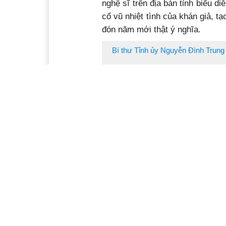
nghệ sĩ trên địa bàn tỉnh biểu 
cổ vũ nhiệt tình của khán giả, t
đón năm mới thật ý nghĩa.
Bí thư Tỉnh ủy Nguyễn Đình Trung 
Đây cũng là hoạt động hướng 
Cộng sản Việt Nam (3/2/1930 – 
các mục tiêu, nhiệm vụ phát triể
“Đắk Lắk chào 2024”.
chương trì
Ý kiến bạn đọc