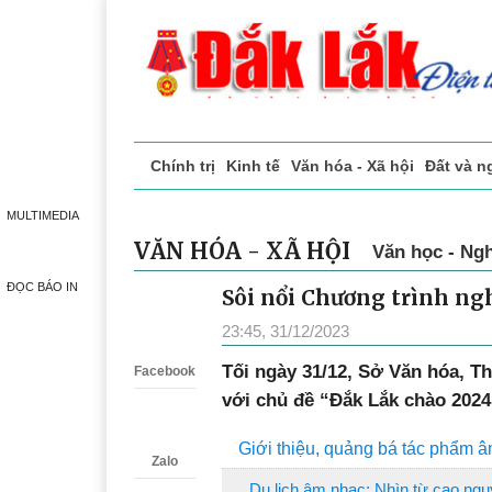
Chính trị
Kinh tế
Văn hóa - Xã hội
Đất và n
Doanh nghiệp giới thiệu
Phóng sự - Ký sự
Đ
MULTIMEDIA
VĂN HÓA - XÃ HỘI
Văn học - Ngh
ĐỌC BÁO IN
Sôi nổi Chương trình ng
Zalo
23:45, 31/12/2023
Tối ngày 31/12, Sở Văn hóa, Th
Facebook
với chủ đề “Đắk Lắk chào 2024
Giới thiệu, quảng bá tác phẩm 
Zalo
Du lịch âm nhạc: Nhìn từ cao ng