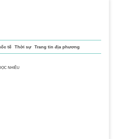
ốc tế
Thời sự
Trang tin địa phương
 ĐỌC NHIỀU
sách xã hội
Pháp luật
Chuyển đổi số
Thể thao
Vă