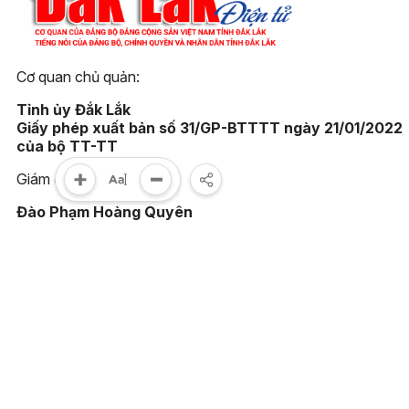
Cơ quan chủ quản:
Tỉnh ủy Đắk Lắk
Giấy phép xuất bản số 31/GP-BTTTT ngày 21/01/2022
của bộ TT-TT
Giám đốc:
Đào Phạm Hoàng Quyên
Tòa soạn:
23 Lê Duẩn, phường Buôn Ma Thuột, tỉnh Đắk Lắk
Điện thoại:
(0262) 3852383 - 3810414 - Fax: (0262) 3810451
Email:
toasoan@baodaklak.vn