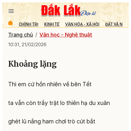
CHÍNH TRỊ
KINH TẾ
VĂN HÓA - XÃ HỘI
ĐẤT VÀ NGƯỜ
Trang chủ
Văn học - Nghệ thuật
10:31, 21/02/2026
Khoảng lặng
Thì em cứ hồn nhiên về bên Tết
ta vẫn còn trầy trật lo thiên hạ du xuân
ghét lũ nắng ham chơi trò cút bắt