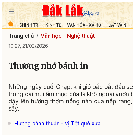
CHÍNH TRỊ
KINH TẾ
VĂN HÓA - XÃ HỘI
ĐẤT VÀ NGƯỜ
Trang chủ
Văn học - Nghệ thuật
10:27, 21/02/2026
Thương nhớ bánh in
Những ngày cuối Chạp, khi gió bấc bắt đầu se 
trong cái mùi ẩm mục của lá khô ngoài vườn 
dậy lên hương thơm nồng nàn của nếp rang,
sấy.
Hương bánh thuẫn - vị Tết quê xưa