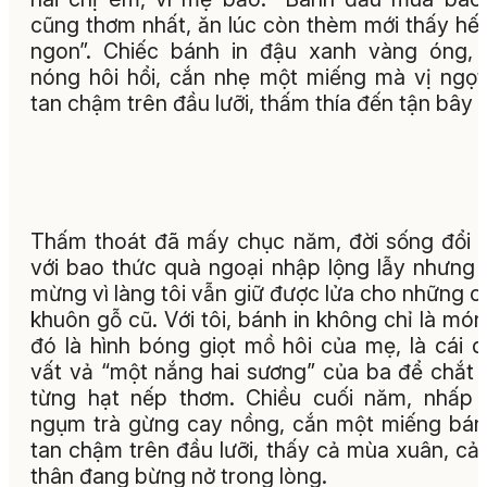
cũng thơm nhất, ăn lúc còn thèm mới thấy hết
ngon”. Chiếc bánh in đậu xanh vàng óng,
nóng hôi hổi, cắn nhẹ một miếng mà vị ngọt
tan chậm trên đầu lưỡi, thấm thía đến tận bây g
Thấm thoát đã mấy chục năm, đời sống đổi 
với bao thức quà ngoại nhập lộng lẫy nhưng 
mừng vì làng tôi vẫn giữ được lửa cho những c
khuôn gỗ cũ. Với tôi, bánh in không chỉ là món
đó là hình bóng giọt mồ hôi của mẹ, là cái 
vất vả “một nắng hai sương” của ba để chắt 
từng hạt nếp thơm. Chiều cuối năm, nhấp
ngụm trà gừng cay nồng, cắn một miếng bán
tan chậm trên đầu lưỡi, thấy cả mùa xuân, cả 
thân đang bừng nở trong lòng.