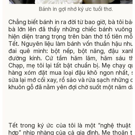
Bánh in gợi nhớ ký ưc tuổi thơ.
Chẳng biết bánh in ra đời từ bao giờ, bà tôi bảo
bà lớn lên đã thấy những chiếc bánh vuông
hiện diện trang trọng trên bàn thờ tổ tiên mỗi
Tết. Nguyên liệu làm bánh vốn thuần hậu như
đai quê mình: bột nếp, bột năng, đậu xan
đường kính. Cứ tầm hăm lăm, hăm sáu th
Chạp, mẹ tôi lại tất bật chuẩn bị. Mẹ chạy q
hàng xóm đặt mua loại đậu khô ngon nhất, 
sửa lại mớ cối xay, rổ sảo và rửa sạch những c
khuôn gỗ đã nằm yên đợi chờ suốt một năm dài
Tết trong ký ức của tôi là một “nghệ thuật 
hợp” nhịp nhàng của cả gia đình. Mẹ thoăn t