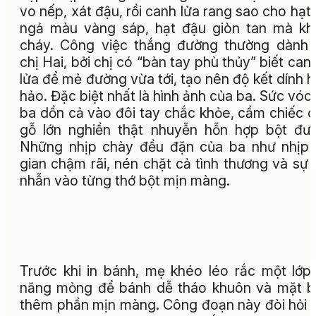
vo nếp, xát đậu, rồi canh lửa rang sao cho hạt
ngả màu vàng sáp, hạt đậu giòn tan mà k
cháy. Công việc thắng đường thường dành
chị Hai, bởi chị có “bàn tay phù thủy” biết can
lửa để mẻ đường vừa tới, tạo nên độ kết dính 
hảo. Đặc biệt nhất là hình ảnh của ba. Sức vóc
ba dồn cả vào đôi tay chắc khỏe, cầm chiếc 
gỗ lớn nghiền thật nhuyễn hỗn hợp bột đư
Những nhịp chày đều đặn của ba như nhịp 
gian chậm rãi, nén chặt cả tình thương và sự 
nhẫn vào từng thớ bột mịn màng.
Trước khi in bánh, mẹ khéo léo rắc một lớp
năng mỏng để bánh dễ tháo khuôn và mặt 
thêm phần mịn màng. Công đoạn này đòi hỏi s