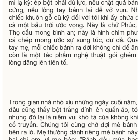
mỉ lạ kỳ: ép bột phải đủ lực, nếu chặt quá bán
cứng, nếu lỏng tay bánh lại dễ vỡ vụn. N
chiếc khuôn gỗ cũ kỹ đối với tôi khi ấy chứa 
cả một bầu trời ước vọng. Này là chữ Phúc,
Thọ cầu mong bình an; này là hình chim phư
cá chép mong ước sự sung túc, dư dả. Qua
tay mẹ, mỗi chiếc bánh ra đời không chỉ để ăn
còn là một tác phẩm nghệ thuật gói ghém
lòng dâng lên tiên tổ.
Trong gian nhà nhỏ xíu những ngày cuối năm,
đâu cũng thấy bột trắng dính lên quần áo, tóc
nhưng đó lại là niềm vui khó tả của không khí
cổ truyền. Chúng tôi cùng chờ đợi mẻ bánh
tiên ra lò. Mẹ thường dành riêng mẻ bánh này
hai chị em, vì mẹ bảo: “Bánh đầu mùa bao