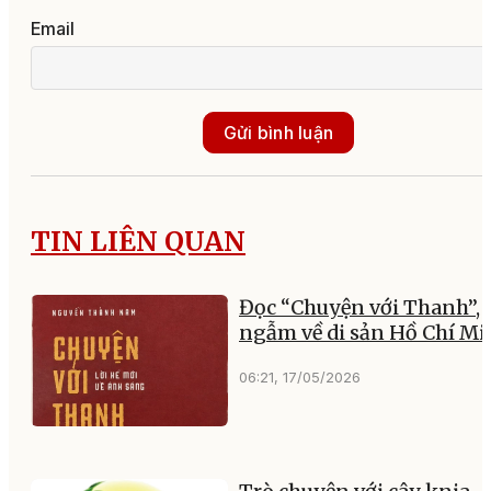
Email
Gửi bình luận
TIN LIÊN QUAN
Đọc “Chuyện với Thanh”,
ngẫm về di sản Hồ Chí M
06:21, 17/05/2026