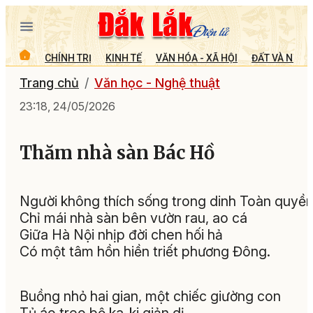
CHÍNH TRỊ
KINH TẾ
VĂN HÓA - XÃ HỘI
ĐẤT VÀ NGƯỜ
Trang chủ
Văn học - Nghệ thuật
23:18, 24/05/2026
Thăm nhà sàn Bác Hồ
Người không thích sống trong dinh Toàn quyề
Chỉ mái nhà sàn bên vườn rau, ao cá
Giữa Hà Nội nhịp đời chen hối hả
Có một tâm hồn hiền triết phương Đông.
Buồng nhỏ hai gian, một chiếc giường con
Tủ áo treo bộ ka-ki giản dị