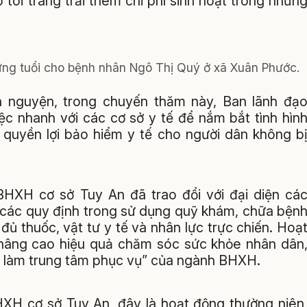
tôi trang trải thêm chi phí sinh hoạt trong nhữn
ng tuổi cho bệnh nhân Ngô Thị Quý ở xã Xuân Phước.
n nguyện, trong chuyến thăm này, Ban lãnh đạ
c nhanh với các cơ sở y tế để nắm bắt tình hìn
quyền lợi bảo hiểm y tế cho người dân không b
BHXH cơ sở Tuy An đã trao đổi với đại diện cá
g các quy định trong sử dụng quỹ khám, chữa bện
ủ thuốc, vật tư y tế và nhân lực trực chiến. Hoạ
nâng cao hiệu quả chăm sóc sức khỏe nhân dân
n làm trung tâm phục vụ” của ngành BHXH.
H cơ sở Tuy An, đây là hoạt động thường niên