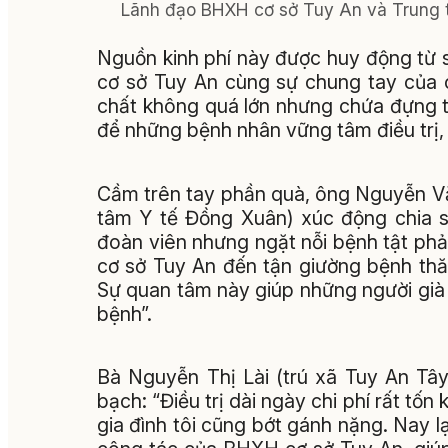
Lãnh đạo BHXH cơ sở Tuy An và Trung 
Nguồn kinh phí này được huy động từ
cơ sở Tuy An cùng sự chung tay của 
chất không quá lớn nhưng chứa đựng t
để những bệnh nhân vững tâm điều trị, 
Cầm trên tay phần quà, ông Nguyễn Văn
tâm Y tế Đồng Xuân) xúc động chia s
đoàn viên nhưng ngặt nỗi bệnh tật phả
cơ sở Tuy An đến tận giường bệnh thăm
Sự quan tâm này giúp những người già 
bệnh”.
Bà Nguyễn Thị Lài (trú xã Tuy An Tây
bạch: “Điều trị dài ngày chi phí rất tố
gia đình tôi cũng bớt gánh nặng. Nay 