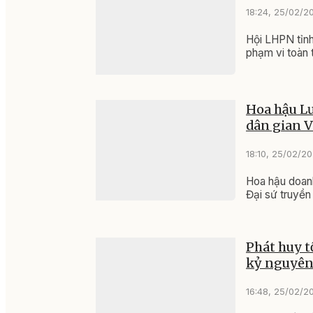
18:24, 25/02/2
Hội LHPN tỉnh
phạm vi toàn 
Hoa hậu Lư
dân gian V
18:10, 25/02/2
Hoa hậu doan
Đại sứ truyền
Phát huy t
kỷ nguyên
16:48, 25/02/2