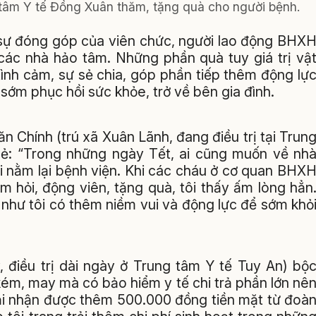
tâm Y tế Đồng Xuân thăm, tặng quà cho người bệnh.
 sự đóng góp của viên chức, người lao động BHX
các nhà hảo tâm. Những phần quà tuy giá trị vậ
ình cảm, sự sẻ chia, góp phần tiếp thêm động lự
sớm phục hồi sức khỏe, trở về bên gia đình.
 Chính (trú xã Xuân Lãnh, đang điều trị tại Trun
ẻ: “Trong những ngày Tết, ai cũng muốn về nh
i nằm lại bệnh viện. Khi các cháu ở cơ quan BHX
 hỏi, động viên, tặng quà, tôi thấy ấm lòng hẳn
như tôi có thêm niềm vui và động lực để sớm khỏ
, điều trị dài ngày ở Trung tâm Y tế Tuy An) bộ
n kém, may mà có bảo hiểm y tế chi trả phần lớn nê
lại nhận được thêm 500.000 đồng tiền mặt từ đoà