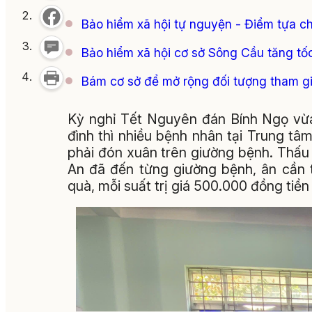
Bảo hiểm xã hội tự nguyện - Điểm tựa cho
Bảo hiểm xã hội cơ sở Sông Cầu tăng tốc 
Bám cơ sở để mở rộng đối tượng tham gia
Kỳ nghỉ Tết Nguyên đán Bính Ngọ vừa
đình thì nhiều bệnh nhân tại Trung tâ
phải đón xuân trên giường bệnh. Thấu
An đã đến từng giường bệnh, ân cần t
quà, mỗi suất trị giá 500.000 đồng ti