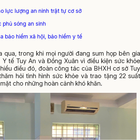
 lực lượng an ninh trật tự cơ sở
phủ sóng an sinh
 bảo hiểm xã hội, bảo hiểm y tế
 qua, trong khi mọi người đang sum họp bên gi
m Y tế Tuy An và Đồng Xuân vì điều kiện sức khỏ
 hiểu điều đó, đoàn công tác của BHXH cơ sở Tu
hăm hỏi tình hình sức khỏe và trao tặng 22 suấ
ền mặt cho những hoàn cảnh khó khăn.