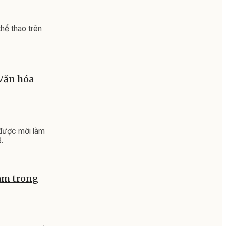
hể thao trên
 Văn hóa
được mời làm
.
Nam trong