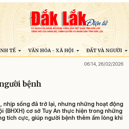
INH TẾ
VĂN HÓA - XÃ HỘI
ĐẤT VÀ NGƯỜI
06:14, 26/02/2026
 người bệnh
 nhịp sống đã trở lại, nhưng những hoạt động
ội (BHXH) cơ sở Tuy An thực hiện trong những
ng tích cực, giúp người bệnh thêm ấm lòng khi