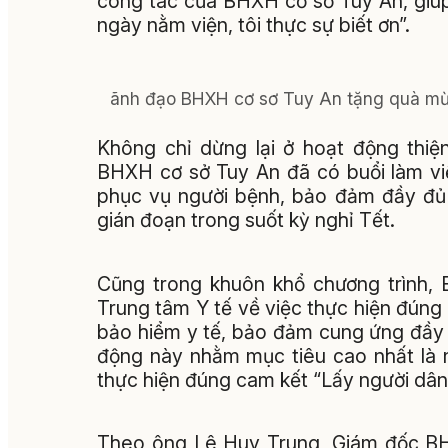
công tác của BHXH cơ sở Tuy An, giúp 
ngày nằm viện, tôi thực sự biết ơn”.
ãnh đạo BHXH cơ sơ Tuy An tặng quà mừ
Không chỉ dừng lại ở hoạt động thiệ
BHXH cơ sở Tuy An đã có buổi làm việ
phục vụ người bệnh, bảo đảm đầy đủ 
gián đoạn trong suốt kỳ nghỉ Tết.
Cũng trong khuôn khổ chương trình, 
Trung tâm Y tế về việc thực hiện đún
bảo hiểm y tế, bảo đảm cung ứng đầy đ
động này nhằm mục tiêu cao nhất là 
thực hiện đúng cam kết “Lấy người dâ
Theo ông Lê Huy Trung, Giám đốc BHX