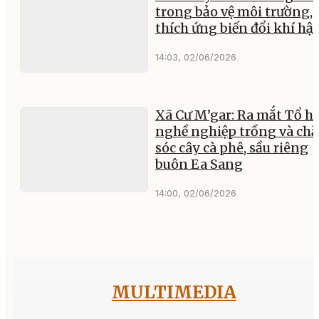
trong bảo vệ môi trường,
thích ứng biến đổi khí hậ
14:03, 02/06/2026
Xã Cư M’gar: Ra mắt Tổ hộ
nghề nghiệp trồng và ch
sóc cây cà phê, sầu riêng
buôn Ea Sang
14:00, 02/06/2026
MULTIMEDIA