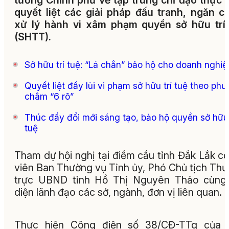
tướng Chính phủ về tập trung chỉ đạo thực 
quyết liệt các giải pháp đấu tranh, ngăn c
xử lý hành vi xâm phạm quyền sở hữu trí
(SHTT).
Sở hữu trí tuệ: “Lá chắn” bảo hộ cho doanh nghiệ
Quyết liệt đẩy lùi vi phạm sở hữu trí tuệ theo ph
châm “6 rõ”
Thúc đẩy đổi mới sáng tạo, bảo hộ quyền sở hữu 
tuệ
Tham dự hội nghị tại điểm cầu tỉnh Đắk Lắk c
viên Ban Thường vụ Tỉnh ủy, Phó Chủ tịch Th
trực UBND tỉnh Hồ Thị Nguyên Thảo cùng 
diện lãnh đạo các sở, ngành, đơn vị liên quan.
Thực hiện Công điện số 38/CĐ-TTg của 