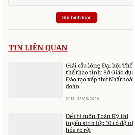
Gửi bình luận
TIN LIÊN QUAN
Giải cầu lông Đại hội Thể 
thể thao tỉnh: Sở Giáo dục
Đào tạo xếp thứ Nhất toà
đoàn
10:14, 25/05/2026
Đề thi môn Toán Kỳ thi
tuyển sinh lớp 10 có độ p
hóa rõ rệt