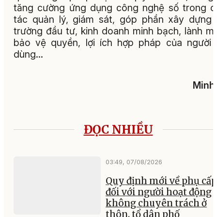
tăng cường ứng dụng công nghệ số trong 
tác quản lý, giám sát, góp phần xây dựng
trường đầu tư, kinh doanh minh bạch, lành m
bảo vệ quyền, lợi ích hợp pháp của người 
dùng…
Minh
ĐỌC NHIỀU
03:49, 07/08/2026
Quy định mới về phụ cấp
đối với người hoạt động
không chuyên trách ở
thôn, tổ dân phố