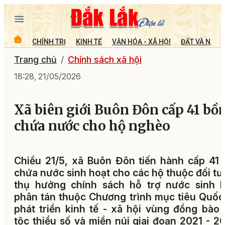
CHÍNH TRỊ
KINH TẾ
VĂN HÓA - XÃ HỘI
ĐẤT VÀ NGƯỜ
Trang chủ
Chính sách xã hội
18:28, 21/05/2026
Xã biên giới Buôn Đôn cấp 41 bồ
chứa nước cho hộ nghèo
Chiều 21/5, xã Buôn Đôn tiến hành cấp 41
chứa nước sinh hoạt cho các hộ thuộc đối t
thụ hưởng chính sách hỗ trợ nước sinh h
phân tán thuộc Chương trình mục tiêu Quốc
phát triển kinh tế - xã hội vùng đồng bào
tộc thiểu số và miền núi giai đoạn 2021 - 2