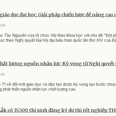
giáo dục đại học: Giải pháp chiến lược để nâng cao 
2026
c Tây Nguyên vừa tổ chức Hội thảo khoa học với chủ đề “Đột ph
học theo Nghị quyết Đại hội đại biểu toàn quốc lần thứ XIV của 
hất lượng nguồn nhân lực: Kỳ vọng từ Nghị quyết 
026
 71 về đổi mới giáo dục và đào tạo được kỳ vọng tạo bước chuy
ng phát triển nguồn nhân lực chất lượng cao.
ắk có 35.500 thí sinh đăng ký dự thi tốt nghiệp 