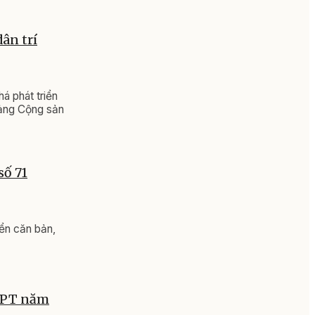
dân trí
á phát triển
Đảng Cộng sản
số 71
ển căn bản,
THPT năm