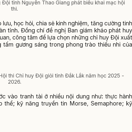
g Đội tỉnh Nguyễn Thao Giang phát biểu khai mạc hội
thi.
 lưu, học hỏi, chia sẻ kinh nghiệm, tăng cường tin
oàn tỉnh. Đồng chí đề nghị Ban giám khảo phát hu
quan, công tâm để lựa chọn những chỉ huy Đội xuấ
ng tấm gương sáng trong phong trào thiếu nhi củ
 Hội thi Chỉ huy Đội giỏi tỉnh Đắk Lắk năm học 2025 -
2026.
ớc vào tranh tài ở nhiều nội dung như: thực hàn
tập thể; kỹ năng truyền tin Morse, Semaphore; k