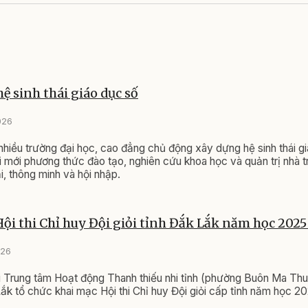
ệ sinh thái giáo dục số
026
nhiều trường đại học, cao đẳng chủ động xây dựng hệ sinh thái g
 mới phương thức đào tạo, nghiên cứu khoa học và quản trị nhà 
i, thông minh và hội nhập.
ội thi Chỉ huy Đội giỏi tỉnh Đắk Lắk năm học 2025
026
i Trung tâm Hoạt động Thanh thiếu nhi tỉnh (phường Buôn Ma Thu
Lắk tổ chức khai mạc Hội thi Chỉ huy Đội giỏi cấp tỉnh năm học 2