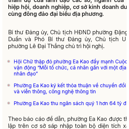
tham dự của lãnh đạo các sở, ngành của t
hiệp hội, doanh nghiệp, cơ sở kinh doanh du 
cùng đông đảo đại biểu địa phương.
Bí thư Đảng ủy, Chủ tịch HĐND phường Đặng
Duẩn và Phó Bí thư Đảng ủy, Chủ tịch U
phường Lê Đại Thắng chủ trì hội nghị.
Hội Chữ thập đỏ phường Ea Kao đẩy mạnh Cuộc
vận động “Mỗi tổ chức, cá nhân gắn với một địa 
nhân đạo”
Phường Ea Kao ký kết thỏa thuận về chuyển đổi 
và viễn thông, công nghệ thông tin
Phường Ea Kao thu ngân sách quý 1 hơn 64 tỷ đ
Theo báo cáo đề dẫn, phường Ea Kao được t
lập trên cơ sở sáp nhập toàn bộ diện tích x