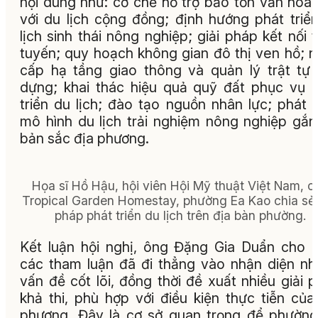
nội dung như: cơ chế hỗ trợ bảo tồn văn hóa
với du lịch cộng đồng; định hướng phát triể
lịch sinh thái nông nghiệp; giải pháp kết nối t
tuyến; quy hoạch không gian đô thị ven hồ; 
cấp hạ tầng giao thông và quản lý trật tự
dựng; khai thác hiệu quả quỹ đất phục vụ 
triển du lịch; đào tạo nguồn nhân lực; phát t
mô hình du lịch trải nghiệm nông nghiệp gắn
bản sắc địa phương.
Họa sĩ Hồ Hậu, hội viên Hội Mỹ thuật Việt Nam, c
Tropical Garden Homestay, phường Ea Kao chia sẻ 
pháp phát triển du lịch trên địa bàn phường.
Kết luận hội nghị, ông Đặng Gia Duẩn cho 
các tham luận đã đi thẳng vào nhận diện n
vấn đề cốt lõi, đồng thời đề xuất nhiều giải 
khả thi, phù hợp với điều kiện thực tiễn của
phương. Đây là cơ sở quan trọng để phườn