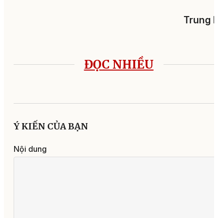
Trung H
ĐỌC NHIỀU
Ý KIẾN CỦA BẠN
Nội dung