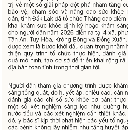
trị về một số giải pháp đột phá nhằm tăng c
bảo vệ, chăm sóc và nâng cao sức khỏe n
dân, tỉnh Đắk Lắk đã tổ chức Tháng cao điểm t
khai khám sức khỏe định kỳ hoặc khám sàng
cho người dân năm 2026 diễn ra tại 4 xã, phư
Tân An, Tuy Hòa, Krông Bông và Đồng Xuân.
được xem là bước khởi đầu quan trọng nhằm 
thiện quy trình tổ chức thực hiện, đánh giá 
quả mô hình, tạo cơ sở để triển khai rộng rãi 
địa bàn toàn tỉnh trong thời gian tới.
Người dân tham gia chương trình được khám
sàng tổng quát, đo huyết áp, chiều cao, cân n
đánh giá các chỉ số sức khỏe cơ bản; thực 
một số xét nghiệm sàng lọc như đường hu
nước tiểu và các xét nghiệm cần thiết khác.
đó, y bác sĩ kịp thời phát hiện các yếu tố nguy
các bệnh không lây nhiễm như tăng huyết áp,