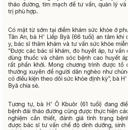
tháo đường, tim mạch để tư vấn, quản lý và 
trị phù hợp.
Có mặt từ sớm tại điểm khám sức khỏe ở ph
Tân An, bà H' Liếp Byă (66 tuổi) an tâm khi 
y, bác sĩ thăm khám và tư vấn sức khỏe miễn 
“Được các bác sĩ khám, đo huyết áp, tư vấn 
dùng thuốc và chăm sóc bệnh cao huyết áp,
rất phấn khởi. Mong chương trình được tổ 
thường xuyên để người dân nghèo như chúng
có điều kiện theo dõi sức khỏe định kỳ”, bà H' 
Byă chia sẻ.
Tương tự, bà H' Ô Kbuôr (61 tuổi) đang điều
bệnh đái tháo đường cũng được thực hiện các
nghiệm cần thiết, đánh giá tình trạng bện
được bác sĩ tư vấn chế độ dinh dưỡng, sinh 