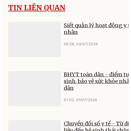
TIN LIÊN QUAN
Siết quản lý hoạt động y t
nhân
06:58, 03/07/2026
BHYT toàn dân - điểm tự
sinh, bảo vệ sức khỏe nhâ
dân
07:02, 01/07/2026
Chuyển đổi số y tế - Từ dữ
liệu đến hệ sinh thái chă