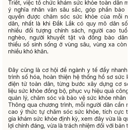
Triết, việc tổ chức khám sức khỏe toàn dân 
ý nghĩa nhân văn sâu sắc, góp phần bảo 
quyền được chăm sóc sức khỏe của mỗi ng
dân, nhất là khi Đắk Lắk có quy mô dân số 
nhiều đối tượng chính sách, người cao tuổi
nghèo, người khuyết tật và đồng bào dân
thiểu số sinh sống ở vùng sâu, vùng xa còn
nhiều khó khăn.
Đây cũng là cơ hội để ngành y tế đẩy nhanh
trình số hóa, hoàn thiện hệ thống hồ sơ sức 
điện tử toàn dân, từng bước xây dựng cơ s
liệu sức khỏe đồng bộ, phục vụ hiệu quả công
quản lý, chăm sóc và bảo vệ sức khỏe nhân 
Thông qua chương trình, mỗi người dân cần 
cao ý thức tự chăm sóc sức khỏe, tích cực 
gia khám sức khỏe định kỳ, xem đây vừa là q
lợi chính đáng, vừa là trách nhiệm đối với bản t