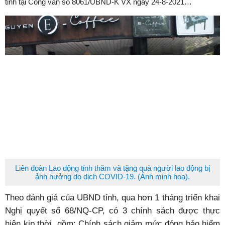
tỉnh tại Công văn số 8061/UBND-K VX ngày 24-8-2021…
Liên đoàn Lao động tỉnh thăm và tặng quà người lao động bị
ảnh hưởng do dịch COVID-19. (Ảnh minh họa).
Theo đánh giá của UBND tỉnh, qua hơn 1 tháng triển khai
Nghị quyết số 68/NQ-CP, có 3 chính sách được thực
hiện kịp thời, gồm: Chính sách giảm mức đóng bảo hiểm