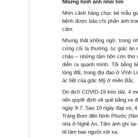
Những hình ảnh nhói tim
Nhìn cảnh hàng chục bé mẫu giáo
bệnh được báo chí phản ánh tro
cảm.
Nhưng thật không ngờ, trong n
cứng cỏi lạ thường, tự giác ăn
cháu – những tâm hồn còn thơ 
diễn ra quanh mình. Tôi bỗng l
lòng đất, trong địa đạo ở Vĩnh 
ác liệt của giặc Mỹ ở miền Bắc.
Do dịch COVID-19 kéo dài, 4 mẹ 
nên quyết định về quê bằng xe 
ngày 9-7. Sau 10 ngày đạp xe, 
Trảng Bom đến Ninh Phước (Ninh
nhà ở Nghệ An. Tấm ảnh ghi lại
tế làm bao người xót xa.