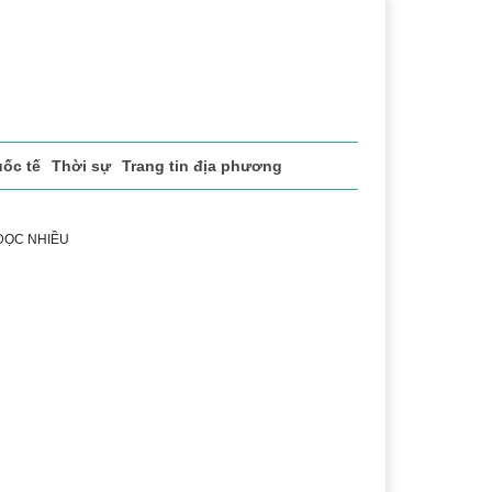
Quốc tế
Thời sự
Trang tin địa phương
 ĐỌC NHIỀU
ể thao
Văn hóa