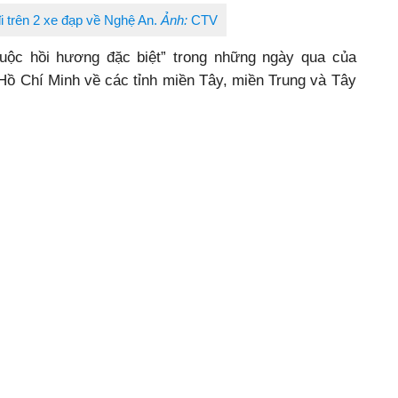
i trên 2 xe đạp về Nghệ An.
Ảnh:
CTV
uộc hồi hương đặc biệt” trong những ngày qua của
Hồ Chí Minh về các tỉnh miền Tây, miền Trung và Tây
kiến hình ảnh một cháu bé theo bố mẹ vượt chặng
ở tận huyện miền núi Tương Dương, Nghệ An: “Em bé
m ngủ ngon lành. Nhìn bé rất tội nghiệp vì mới có 9
hìn cây số ngoài đường. Ba mẹ em thì mắt đỏ ngầu vì
ng còn chưa cắt chỉ…”.
mắt
 người em họ rất khỏe mạnh, từng làm hiệp sĩ đường
vì mắc COVID-19. Đau đớn, xót thương, anh chỉ còn
thơ: "Mỗi sáng đọc tin Sài Gòn gặp nạn/Tôi quặn lòng
ơi, rồi giông bão sẽ qua/Hòn ngọc viễn đông trở lại