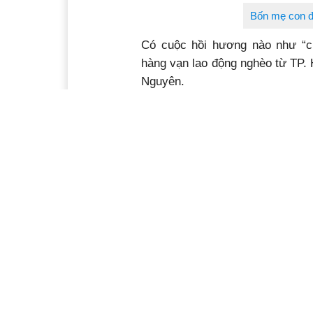
Bốn mẹ con đ
Có cuộc hồi hương nào như “c
hàng vạn lao động nghèo từ TP. 
Nguyên.
Cầm lòng sao đặng khi chứng 
đường dài nghìn cây số về quê 
được quấn trong chiếc áo da, nằ
ngày tuổi đã phải dầm dãi cả ng
chạy xe máy. Mẹ em sinh mổ xo
Những câu chuyện đẫm nước 
Một người bạn tôi kể chuyện về
phố bắt cướp ở Sài Gòn đã mất 
biết gửi lòng mình qua mấy câu 
nghĩ đến bạn phương xa/Các bạn 
ngày hoa lệ"...