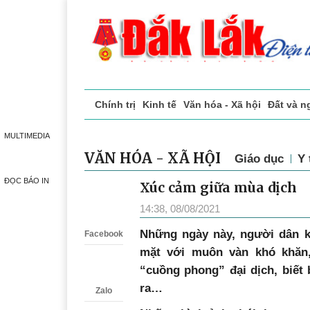
Chính trị
Kinh tế
Văn hóa - Xã hội
Đất 
Doanh nghiệp giới thiệu
Phóng sự - Ký 
MULTIMEDIA
VĂN HÓA - XÃ HỘI
Giáo dục
Y 
ĐỌC BÁO IN
Xúc cảm giữa mùa dịch
Zalo
14:38, 08/08/2021
N
hững ngày này, người dân 
Facebook
mặt với muôn vàn khó khăn
“cuồng phong” đại dịch, biết
ra…
Zalo