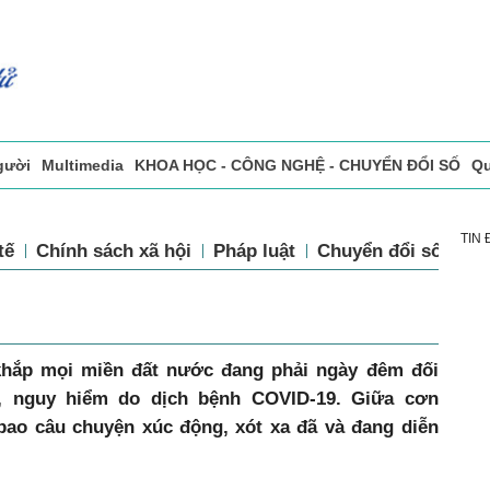
và người
Multimedia
KHOA HỌC - CÔNG NGHỆ - CHUYỂN ĐỔI SỐ
sự
Đọc báo in
Tòa soạn - Bạn đọc
Vấn Đề Bạn Đọc Quan Tâm
TIN
tế
Chính sách xã hội
Pháp luật
Chuyển đổi số
Th
khắp mọi miền đất nước đang phải ngày đêm đối
, nguy hiểm do dịch bệnh COVID-19. Giữa cơn
 bao câu chuyện xúc động, xót xa đã và đang diễn