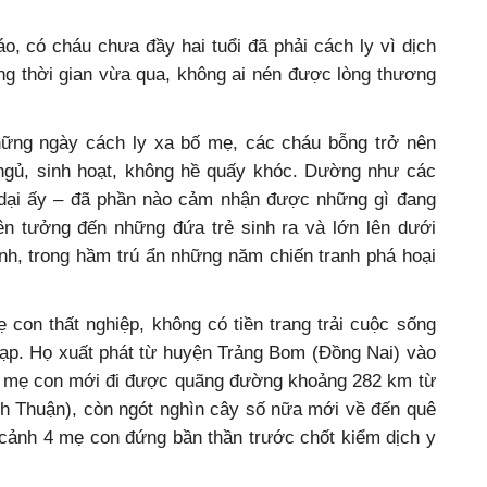
, có cháu chưa đầy hai tuổi đã phải cách ly vì dịch
ng thời gian vừa qua, không ai nén được lòng thương
hững ngày cách ly xa bố mẹ, các cháu bỗng trở nên
 ngủ, sinh hoạt, không hề quấy khóc. Dường như các
dại ấy – đã phần nào cảm nhận được những gì đang
iên tưởng đến những đứa trẻ sinh ra và lớn lên dưới
Linh, trong hầm trú ẩn những năm chiến tranh phá hoại
con thất nghiệp, không có tiền trang trải cuộc sống
đạp. Họ xuất phát từ huyện Trảng Bom (Đồng Nai) vào
4 mẹ con mới đi được quãng đường khoảng 282 km từ
 Thuận), còn ngót nghìn cây số nữa mới về đến quê
 cảnh 4 mẹ con đứng bần thần trước chốt kiểm dịch y