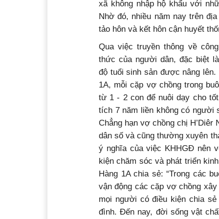
xã không nhập hộ khẩu với nh
Nhờ đó, nhiều năm nay trên địa
tảo hôn và kết hôn cận huyết thố
Qua việc truyền thông về côn
thức của người dân, đặc biệt l
độ tuổi sinh sản được nâng lên
1A, mỗi cặp vợ chồng trong buô
từ 1 - 2 con để nuôi dạy cho tố
tích 7 năm liền không có người 
Chẳng hạn vợ chồng chị H’Diêr 
dân số và cũng thường xuyên tha
ý nghĩa của việc KHHGĐ nên vợ
kiện chăm sóc và phát triển kinh
Hàng 1A chia sẻ: “Trong các buổ
vận động các cặp vợ chồng xây d
mọi người có điều kiện chia sẻ
đình. Đến nay, đời sống vật chấ