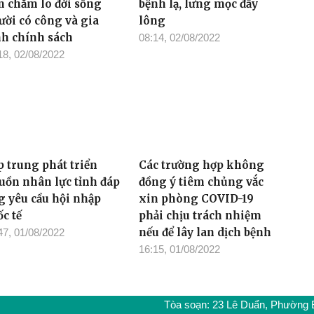
m chăm lo đời sống
bệnh lạ, lưng mọc đầy
ười có công và gia
lông
nh chính sách
08:14, 02/08/2022
18, 02/08/2022
p trung phát triển
Các trường hợp không
uồn nhân lực tỉnh đáp
đồng ý tiêm chủng vắc
g yêu cầu hội nhập
xin phòng COVID-19
c tế
phải chịu trách nhiệm
nếu để lây lan dịch bệnh
47, 01/08/2022
16:15, 01/08/2022
Tòa soạn: 23 Lê Duẩn, Phường