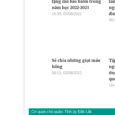
tặng mũ bảo hiểm trong
tâ
năm học 2022-2023
ng
đì
15:39, 02/08/2022
08:
Sẻ chia những giọt máu
Tậ
hồng
ng
ứn
08:13, 02/08/2022
quố
16:
Cơ quan chủ quản: Tỉnh ủy Đắk Lắk