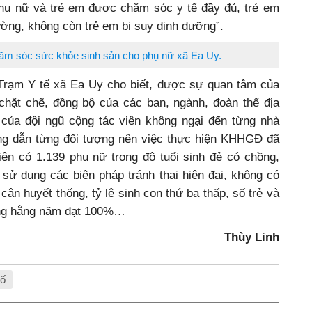
, phụ nữ và trẻ em được chăm sóc y tế đầy đủ, trẻ em
ường, không còn trẻ em bị suy dinh dưỡng”.
hăm sóc sức khỏe sinh sản cho phụ nữ xã Ea Uy.
Trạm Y tế xã Ea Uy cho biết, được sự quan tâm của
chặt chẽ, đồng bộ của các ban, ngành, đoàn thể địa
 của đội ngũ cộng tác viên không ngại đến từng nhà
ớng dẫn từng đối tượng nên việc thực hiện KHHGĐ đã
iện có 1.139 phụ nữ trong độ tuổi sinh đẻ có chồng,
ử dụng các biện pháp tránh thai hiện đại, không có
ận huyết thống, tỷ lệ sinh con thứ ba thấp, số trẻ và
ủng hằng năm đạt 100%…
Thùy Linh
số