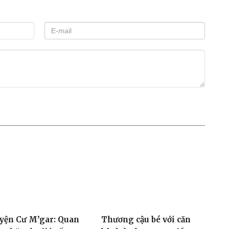
yện Cư M’gar: Quan
Thương cậu bé với căn