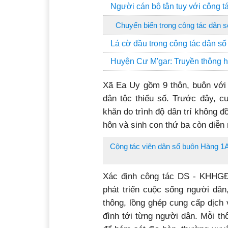
Người cán bộ tận tụy với công t
Chuyển biến trong công tác dân s
Lá cờ đầu trong công tác dân s
Huyện Cư M'gar: Truyền thông h
Xã Ea Uy gồm 9 thôn, buôn với 
dân tộc thiểu số. Trước đây, c
khăn do trình độ dân trí không đồ
hôn và sinh con thứ ba còn diễn
Cộng tác viên dân số buôn Hàng 1A 
Xác định công tác DS - KHHGĐ c
phát triển cuộc sống người d
thông, lồng ghép cung cấp dịch
đình tới từng người dân. Mỗi th