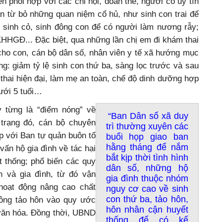
n phối hợp với các chi hội, đoàn thể, người có uy tín
n từ bỏ những quan niệm cổ hủ, như sinh con trai để
oi sinh cỏ, sinh đông con để có người làm nương rẫy;
 KHHGĐ... Đặc biệt, qua những lần chị em đi khám thai
cho con, cán bộ dân số, nhân viên y tế xã hướng mục
ng: giảm tỷ lệ sinh con thứ ba, sàng lọc trước và sau
 thai hiện đại, làm mẹ an toàn, chế độ dinh dưỡng hợp
dưới 5 tuổi…
 từng là “điểm nóng” về
“Ban Dân số xã duy
 trạng đó, cán bộ chuyên
trì thường xuyên các
ợp với Ban tự quản buôn tổ
buổi họp giao ban
hằng tháng để nắm
vấn hộ gia đình về tác hại
bắt kịp thời tình hình
t thống; phổ biến các quy
dân số, những hộ
n và gia đình, từ đó vận
gia đình thuộc nhóm
hoạt động nâng cao chất
nguy cơ cao về sinh
con thứ ba, tảo hôn,
ông tảo hôn vào quy ước
hôn nhân cận huyết
h văn hóa. Đồng thời, UBND
thống để có kế