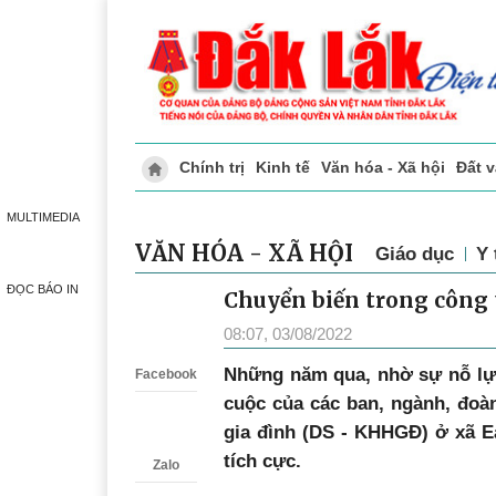
Chính trị
Kinh tế
Văn hóa - Xã hội
Đất 
Doanh nghiệp giới thiệu
Phóng sự - Ký 
MULTIMEDIA
VĂN HÓA - XÃ HỘI
Giáo dục
Y 
ĐỌC BÁO IN
Chuyển biến trong công t
Zalo
08:07, 03/08/2022
N
hững năm qua, nhờ sự nỗ lực
Facebook
cuộc của các ban, ngành, đoà
gia đình (DS - KHHGĐ) ở xã E
tích cực.
Zalo