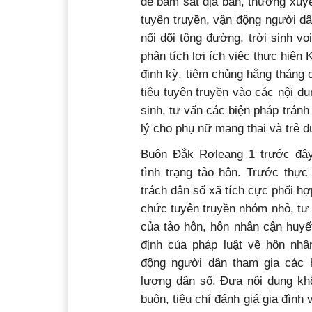
để bám sát địa bàn, thường xuyê
tuyên truyền, vận động người dâ
nối dõi tông đường, trời sinh v
phân tích lợi ích việc thực hiện
định kỳ, tiêm chủng hằng tháng 
tiêu tuyên truyền vào các nội du
sinh, tư vấn các biện pháp tránh
lý cho phụ nữ mang thai và trẻ 
Buôn Đắk Rơleang 1 trước đây
tình trạng tảo hôn. Trước thực
trách dân số xã tích cực phối h
chức tuyên truyền nhóm nhỏ, tư 
của tảo hôn, hôn nhân cận huyế
định của pháp luật về hôn nhâ
động người dân tham gia các 
lượng dân số. Đưa nội dung kh
buôn, tiêu chí đánh giá gia đìn