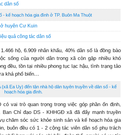
ác dân số
ố - kế hoạch hóa gia đình ở TP. Buôn Ma Thuột
ố ở huyện Cư Kuin
iệu quả công tác dân số
1.466 hộ, 6.909 nhân khẩu, 40% dân số là đồng bào
uộc sống của người dân trong xã còn gặp nhiều khó
ng đều, tồn tại nhiều phong tục lạc hậu, tình trạng tảo
 ra khá phổ biến…
(xã Ea Uy) đến tận nhà hộ dân tuyên truyền về dân số - kế
hoạch hóa gia đình.
ó vai trò quan trọng trong việc góp phần ổn định,
ân, Ban Chỉ đạo DS - KHHGĐ xã đã đẩy mạnh truyền
 vụ chăm sóc sức khỏe sinh sản và kế hoạch hóa gia
ôn, buôn đều có 1 - 2 cộng tác viên dân số phụ trách