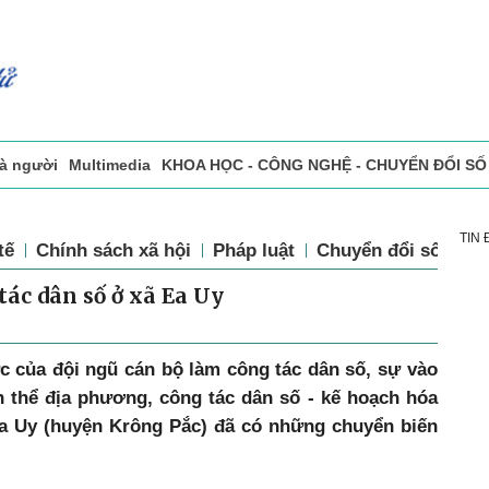
và người
Multimedia
KHOA HỌC - CÔNG NGHỆ - CHUYỂN ĐỔI SỐ
sự
Đọc báo in
Tòa soạn - Bạn đọc
Vấn Đề Bạn Đọc Quan Tâm
TIN
tế
Chính sách xã hội
Pháp luật
Chuyển đổi số
Th
ác dân số ở xã Ea Uy
 của đội ngũ cán bộ làm công tác dân số, sự vào
n thể địa phương, công tác dân số - kế hoạch hóa
a Uy (huyện Krông Pắc) đã có những chuyển biến