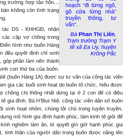
ững trường hợp tảo hôn…
hoạch “đi từng ngõ,
 bàn không còn tình trạng
gõ cửa từng nhà”
truyền thông, tư
ng.
vấn”.
g tác DS - KHHGĐ, nhận
Bà
Phan Thị Liên
,
à các cặp vợ chồng trong
Trạm trưởng Trạm Y
. Điển hình như buôn Hàng
tế xã Ea Uy, huyện
n đều quyết định chỉ sinh
Krông Pắc
t, góp phần làm nên thành
sinh con thứ ba của buôn.
Niê (buôn Hàng 1A) được sự tư vấn của cộng tác viên
m gia các buổi sinh hoạt do buôn tổ chức, hiểu được
 chồng chị thống nhất dừng lại ở 2 con để có điều
 tế gia đình. Bà H’Blui Niê, cộng tác viên dân số buôn
i sinh hoạt nhóm, chúng tôi chú trọng tuyên truyền,
ựng mô hình gia đình hạnh phúc, làm kinh tế giỏi để
 kinh nghiệm làm ăn, bí quyết gìn giữ hạnh phúc gia
t, tinh thần của người dân trong buôn được nâng lên