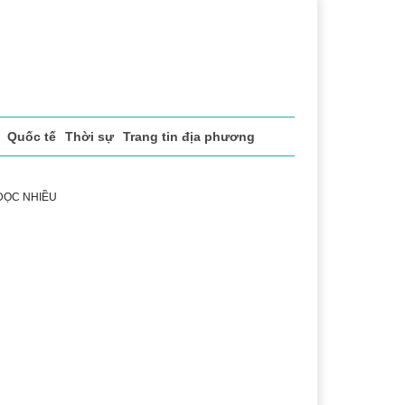
Quốc tế
Thời sự
Trang tin địa phương
 ĐỌC NHIỀU
ể thao
Văn hóa