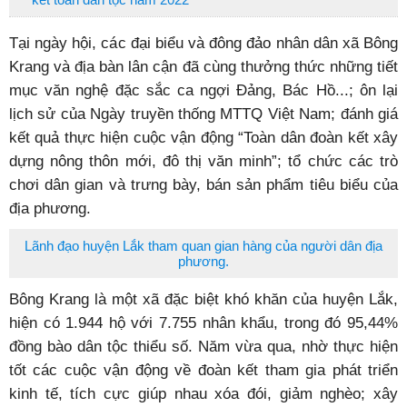
Huyện Ea Kar: 220 khu dân cư tổ chức Ngày hội đại đoàn
kết toàn dân tộc năm 2022
Tại ngày hội, các đại biểu và đông đảo nhân dân xã Bông
Krang và địa bàn lân cận đã cùng thưởng thức những tiết
mục văn nghệ đặc sắc ca ngợi Đảng, Bác Hồ...; ôn lại
lịch sử của Ngày truyền thống MTTQ Việt Nam; đánh giá
kết quả thực hiện cuộc vận động “Toàn dân đoàn kết xây
dựng nông thôn mới, đô thị văn minh”; tổ chức các trò
chơi dân gian và trưng bày, bán sản phẩm tiêu biểu của
địa phương.
Lãnh đạo huyện Lắk tham quan gian hàng của người dân địa
phương.
Bông Krang là một xã đặc biệt khó khăn của huyện Lắk,
hiện có 1.944 hộ với 7.755 nhân khẩu, trong đó 95,44%
đồng bào dân tộc thiểu số. Năm vừa qua, nhờ thực hiện
tốt các cuộc vận động về đoàn kết tham gia phát triển