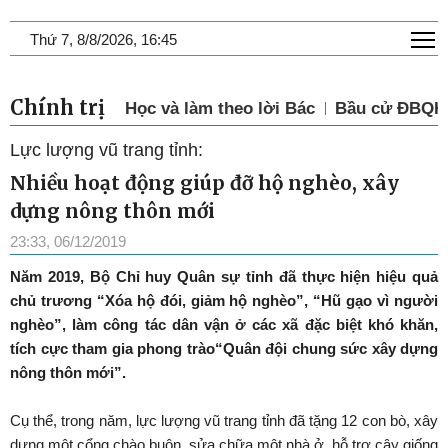
T
Thứ 7, 8/8/2026, 16:45
Chính trị
Học và làm theo lời Bác
Bầu cử ĐBQH 
Lực lượng vũ trang tỉnh:
Nhiều hoạt động giúp đỡ hộ nghèo, xây
dựng nông thôn mới
23:33, 06/12/2019
Năm 2019, Bộ Chỉ huy Quân sự tỉnh đã thực hiện hiệu quả
chủ trương “Xóa hộ đói, giảm hộ nghèo”, “Hũ gạo vì người
nghèo”, làm công tác dân vận ở các xã đặc biệt khó khăn,
tích cực tham gia phong trào“Quân đội chung sức xây dựng
nông thôn mới”.
Cụ thể, trong năm, lực lượng vũ trang tỉnh đã tặng 12 con bò, xây
dựng một cổng chào buôn, sửa chữa một nhà ở, hỗ trợ cây giống