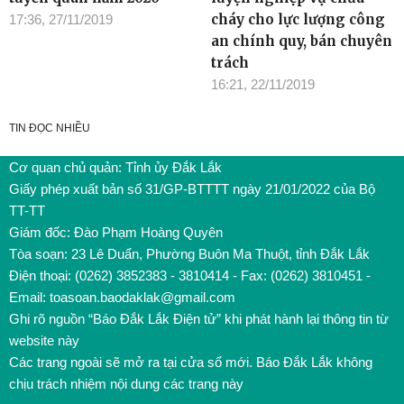
cháy cho lực lượng công
17:36, 27/11/2019
an chính quy, bán chuyên
trách
16:21, 22/11/2019
TIN ĐỌC NHIỀU
Cơ quan chủ quản: Tỉnh ủy Đắk Lắk
Giấy phép xuất bản số 31/GP-BTTTT ngày 21/01/2022 của Bộ
TT-TT
Giám đốc: Đào Phạm Hoàng Quyên
Tòa soạn: 23 Lê Duẩn, Phường Buôn Ma Thuột, tỉnh Đắk Lắk
Điện thoại: (0262) 3852383 - 3810414 - Fax: (0262) 3810451 -
Email: toasoan.baodaklak@gmail.com
Ghi rõ nguồn “Báo Đắk Lắk Điện tử” khi phát hành lại thông tin từ
website này
Các trang ngoài sẽ mở ra tại cửa sổ mới. Báo Đắk Lắk không
chịu trách nhiệm nội dung các trang này