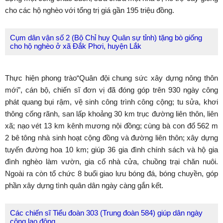
cho các hộ nghèo với tổng trị giá gần 195 triệu đồng.
Cụm dân vận số 2 (Bộ Chỉ huy Quân sự tỉnh) tặng bò giống
cho hộ nghèo ở xã Đắk Phơi, huyện Lắk
Thực hiện phong trào“Quân đội chung sức xây dựng nông thôn
mới”, cán bộ, chiến sĩ đơn vị đã đóng góp trên 930 ngày công
phát quang bụi rậm, vệ sinh công trình công cộng; tu sửa, khơi
thông cống rãnh, san lấp khoảng 30 km trục đường liên thôn, liên
xã; nạo vét 13 km kênh mương nội đồng; cùng bà con đổ 562 m
2
bê tông nhà sinh hoạt cộng đồng và đường liên thôn; xây dựng
tuyến đường hoa 10 km; giúp 36 gia đình chính sách và hộ gia
đình nghèo làm vườn, gia cố nhà cửa, chuồng trại chăn nuôi.
Ngoài ra còn tổ chức 8 buổi giao lưu bóng đá, bóng chuyền, góp
phần xây dựng tình quân dân ngày càng gắn kết.
Các chiến sĩ Tiểu đoàn 303 (Trung đoàn 584) giúp dân ngày
công lao động