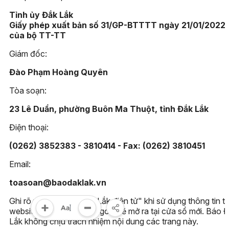
Tỉnh ủy Đắk Lắk
Giấy phép xuất bản số 31/GP-BTTTT ngày 21/01/2022
của bộ TT-TT
Giám đốc:
Đào Phạm Hoàng Quyên
Tòa soạn:
23 Lê Duẩn, phường Buôn Ma Thuột, tỉnh Đắk Lắk
Điện thoại:
(0262) 3852383 - 3810414 - Fax: (0262) 3810451
Email:
toasoan@baodaklak.vn
Ghi rõ nguồn "Báo Đắk Lắk điện tử" khi sử dụng thông tin t
website này. Các trang ngoài sẽ mở ra tại cửa sổ mới. Báo 
Lắk không chịu trách nhiệm nội dung các trang này.