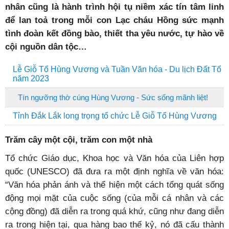
nhân cũng là hành trình hội tụ niềm xác tín tâm linh
để lan toả trong mỗi con Lạc cháu Hồng sức mạnh
tình đoàn kết đồng bào, thiết tha yêu nước, tự hào về
cội nguồn dân tộc…
Lễ Giỗ Tổ Hùng Vương và Tuần Văn hóa - Du lịch Đất Tổ
năm 2023
Tín ngưỡng thờ cúng Hùng Vương - Sức sống mãnh liệt!
Tỉnh Đắk Lắk long trọng tổ chức Lễ Giỗ Tổ Hùng Vương
Trăm cây một cội, trăm con một nhà
Tổ chức Giáo dục, Khoa học và Văn hóa của Liên hợp
quốc (UNESCO) đã đưa ra một định nghĩa về văn hóa:
“Văn hóa phản ánh và thể hiện một cách tổng quát sống
động mọi mặt của cuộc sống (của mỗi cá nhân và các
cộng đồng) đã diễn ra trong quá khứ, cũng như đang diễn
ra trong hiện tại, qua hàng bao thế kỷ, nó đã cấu thành