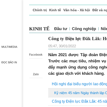
Chính trị
Kinh tế
Văn hóa - Xã hội
Đất và n
Doanh nghiệp giới thiệu
Phóng sự - Ký sự
Đ
KINH TẾ
Đầu tư
Công nghiệp
Nô
Công ty Điện lực Đắk Lắk: H
Zalo
05:47, 30/01/2022
MULTIMEDIA
Năm 2021 được Tập đoàn Điện
Facebook
Trước các mục tiêu, nhiệm vụ 
ĐỌC BÁO IN
đẩy mạnh ứng dụng công nghệ 
các giao dịch với khách hàng.
Zalo
Hội nghị đại biểu người lao độ
Kỷ niệm 45 năm Ngày thành lập C
Công ty Điện lực Đắk Lắk: 45 nă