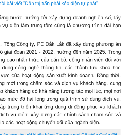
i bài viết "Dân thị trấn phải kéo điện tự phát"
từng bước hướng tới xây dựng doanh nghiệp số, lấy
 vụ điện làm trung tâm cũng là chương trình dài hạn
n, Tổng Công ty, PC Đắk Lắk đã xây dựng phương án
số giai đoạn 2021 - 2022, hướng đến năm 2025. Trong
âng cao nhận thức của cán bộ, công nhân viên đối với
 dụng công nghệ thông tin, các thành tựu khoa học
h vực của hoạt động sản xuất kinh doanh. Đồng thời,
ng mới trong chăm sóc và dịch vụ khách hàng, cung
ảo khách hàng có khả năng tương tác mọi lúc, mọi nơi
ao mức độ hài lòng trong quá trình sử dụng dịch vụ.
tập trung triển khai ứng dụng di động phục vụ khách
 dịch vụ điện; xây dựng các chính sách chăm sóc và
a các hoạt động chuyển đổi của ngành điện.
thuận hợp tác với Ngân hàng Thương mại Cổ phần Quân đội