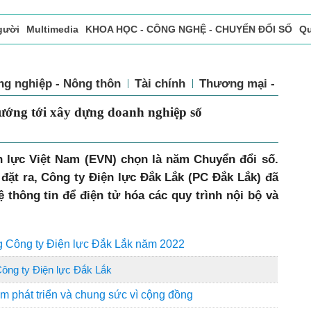
gười
Multimedia
KHOA HỌC - CÔNG NGHỆ - CHUYỂN ĐỔI SỐ
Qu
ọc báo in
Tòa soạn - Bạn đọc
Vấn Đề Bạn Đọc Quan Tâm
ng nghiệp - Nông thôn
Tài chính
Thương mại - Dịch 
ướng tới xây dựng doanh nghiệp số
 lực Việt Nam (EVN) chọn là năm Chuyển đổi số.
đặt ra, Công ty Điện lực Đắk Lắk (PC Đắk Lắk) đã
thông tin để điện tử hóa các quy trình nội bộ và
ng Công ty Điện lực Đắk Lắk năm 2022
ông ty Điện lực Đắk Lắk
m phát triển và chung sức vì cộng đồng