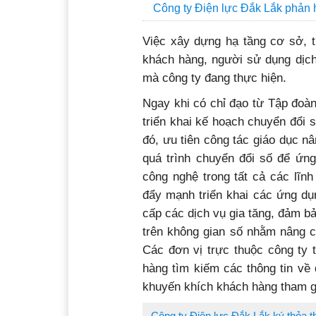
Công ty Điện lực Đắk Lắk phản hồ
Việc xây dựng hạ tầng cơ sở, 
khách hàng, người sử dụng dịch
mà công ty đang thực hiện.
Ngay khi có chỉ đạo từ Tập đoà
triển khai kế hoạch chuyển đổi 
đó, ưu tiên công tác giáo dục n
quá trình chuyển đổi số để ứng
công nghệ trong tất cả các lĩn
đẩy mạnh triển khai các ứng dụ
cấp các dịch vụ gia tăng, đảm b
trên không gian số nhằm nâng c
Các đơn vị trực thuộc công ty 
hàng tìm kiếm các thông tin về
khuyến khích khách hàng tham gi
Công ty Điện lực Đắk Lắk ký thỏa 