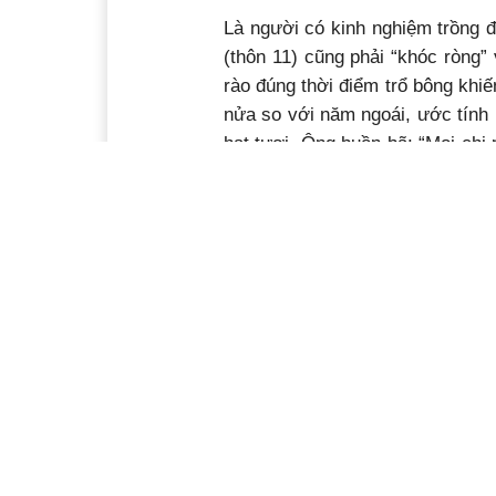
Là người có kinh nghiệm trồng 
(thôn 11) cũng phải “khóc ròng”
rào đúng thời điểm trổ bông khi
nửa so với năm ngoái, ước tính 
hạt tươi. Ông buồn bã: “Mọi chi p
nợ, chờ đến lúc mùa điều kết t
như năm nay thì chắc chắn vụ đ
chăm sóc”.
Nói về vụ điều năm nay, chị Ng
cho hay, đã hơn 20 năm thu mua
Các năm trước, mỗi ngày chị thu
mua cao nhất cũng chỉ được 30 tấ
điều năm nay, mức giá điều tươ
đồng/kg, lại mất mùa nên chẳn
không đủ tiền trả công chăm bón,
Thương lái thu mua tại thôn 11 (x