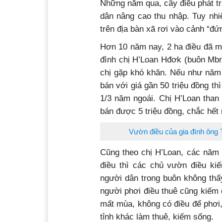
Những năm qua, cây điều phát tri
dân nâng cao thu nhập. Tuy nhi
trên địa bàn xã rơi vào cảnh “đứ
Hơn 10 năm nay, 2 ha điều đã ma
đình chị H’Loan Hđơk (buôn Mbr
chị gặp khó khăn. Nếu như năm n
bán với giá gần 50 triệu đồng t
1/3 năm ngoái. Chị H’Loan than
bán được 5 triệu đồng, chắc hết
Vườn điều của gia đình ông 
Cũng theo chị H’Loan, các năm 
điều thì các chủ vườn điều ki
người dân trong buôn không thấy
người phơi điều thuê cũng kiếm
mất mùa, không có điều để phơi,
tỉnh khác làm thuê, kiếm sống.