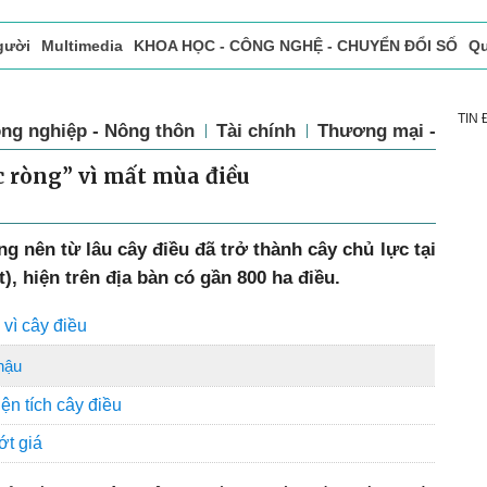
gười
Multimedia
KHOA HỌC - CÔNG NGHỆ - CHUYỂN ĐỔI SỐ
Qu
ọc báo in
Tòa soạn - Bạn đọc
Vấn Đề Bạn Đọc Quan Tâm
TIN
ng nghiệp - Nông thôn
Tài chính
Thương mại - Dịch
 ròng” vì mất mùa điều
g nên từ lâu cây điều đã trở thành cây chủ lực tại
, hiện trên địa bàn có gần 800 ha điều.
vì cây điều
 hậu
iện tích cây điều
ớt giá