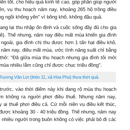
ển tốt, cho hiệu quả kinh tế cao, góp phần giúp người
ên, vụ thu hoạch năm nay, khoảng 265 hộ trồng điều
ng ngồi không yên” vì bông khô, không đậu quả.
ng lại thu nhập ổn định và cuộc sống đầy đủ cho gia
ê). Thế nhưng, năm nay điều mất mùa khiến gia đình
goái, gia đình chị thu được hơn 1 tấn hạt điều khô,
hì năm nay, điều mất mùa, ước tính năng suất chỉ bằng
 thở: “Đã giữa mùa thu hoạch nhưng gia đình tôi mới
 mùa nhiều lắm cũng chỉ được chục triệu đồng".
Trương Văn Lợi (thôn 11, xã Hòa Phú) thưa thớt quả.
trước, vào thời điểm này khi đang rộ mùa thu hoạch
ếm không ra người phơi điều thuê. Nhưng năm nay,
 ai thuê phơi điều cả. Cứ mỗi niên vụ điều kết thúc,
 được khoảng 30 - 40 triệu đồng. Thế nhưng, năm nay
 nhiều người trong buôn không có việc phải bỏ đi các