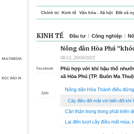
Chính trị
Kinh tế
Văn hóa - Xã hội
Đất và n
Doanh nghiệp giới thiệu
Phóng sự - Ký sự
Đ
KINH TẾ
Đầu tư
Công nghiệp
Nô
Nông dân Hòa Phú “khóc
Zalo
08:12, 26/04/2022
MULTIMEDIA
P
hù hợp với khí hậu thổ nhưỡn
Facebook
xã Hòa Phú (TP. Buôn Ma Thuột)
ĐỌC BÁO IN
Nông dân Hòa Thành điêu đứng 
Zalo
Cây điều đối mặt với biến đổi khí
Cần thận trọng trong phát triển d
Lại đến lượt cây điều mất mùa, r