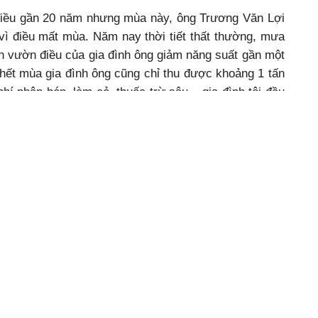
điều gần 20 năm nhưng mùa này, ông Trương Văn Lợi
 vì điều mất mùa. Năm nay thời tiết thất thường, mưa
ến vườn điều của gia đình ông giảm năng suất gần một
hết mùa gia đình ông cũng chỉ thu được khoảng 1 tấn
hí phân bón, làm cỏ, thuốc trừ sâu... gia đình tôi đều
húc mới hoàn trả. Thế nhưng với tình trạng mất mùa
iều này gia đình cũng chỉ đủ trả nợ, không bõ công
uyễn Thu Lan (thôn 11), chủ vựa thu mua tại địa bàn
 điều nhưng năm nay là năm mất mùa thê thảm nhất.
 từ 50 - 60 tấn hạt tươi, năm nay điều mất mùa, ngày
n hạt, còn trung bình là từ 15 - 20 tấn hạt/ngày. Mùa
i cũng như các năm trước, dao động từ 20 - 28 nghìn
g ăn thua. Nhiều người đến bán điều đều than thở
 thu hái.
ã Hòa Phú, TP. Buôn Ma Thuột) từng bao nhỏ từ 10 - 20 kg.