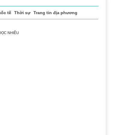
ốc tế
Thời sự
Trang tin địa phương
 ĐỌC NHIỀU
 vụ
Thị trường
Du lịch