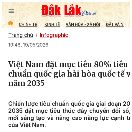
CHÍNH TRỊ
KINH TẾ
VĂN HÓA - XÃ HỘI
ĐẤT VÀ NGƯỜ
Trang chủ
Infographic
19:48, 19/05/2026
Việt Nam đặt mục tiêu 80% tiêu
chuẩn quốc gia hài hòa quốc tế 
năm 2035
Chiến lược tiêu chuẩn quốc gia giai đoạn 20
2035 đặt mục tiêu thúc đẩy chuyển đổi số,
mới sáng tạo và nâng cao năng lực cạnh t
của Việt Nam.