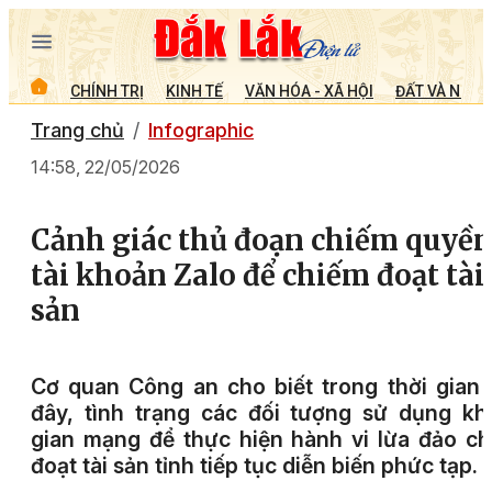
CHÍNH TRỊ
KINH TẾ
VĂN HÓA - XÃ HỘI
ĐẤT VÀ NGƯỜ
Trang chủ
Infographic
14:58, 22/05/2026
Cảnh giác thủ đoạn chiếm quyề
tài khoản Zalo để chiếm đoạt tài
sản
Cơ quan Công an cho biết trong thời gian
đây, tình trạng các đối tượng sử dụng k
gian mạng để thực hiện hành vi lừa đảo c
đoạt tài sản tỉnh tiếp tục diễn biến phức tạp.