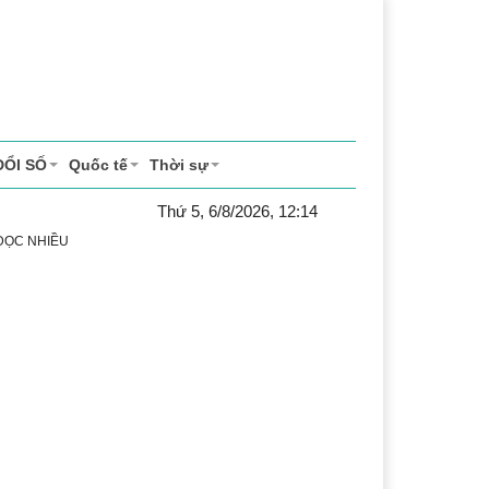
ĐỔI SỐ
Quốc tế
Thời sự
Thứ 5, 6/8/2026, 12:14
 ĐỌC NHIỀU
uật
Chuyển đổi số
Thể thao
Văn hóa