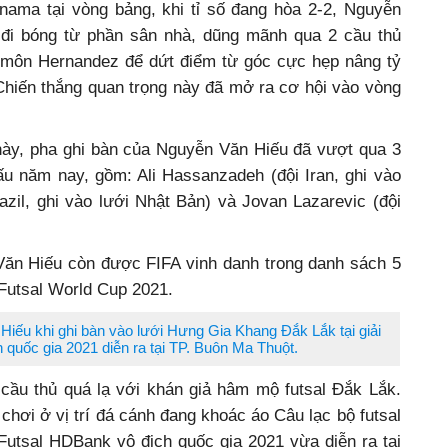
anama tại vòng bảng, khi tỉ số đang hòa 2-2, Nguyễn
 đi bóng từ phần sân nhà, dũng mãnh qua 2 cầu thủ
 môn Hernandez để dứt điểm từ góc cực hẹp nâng tỷ
Chiến thắng quan trọng này đã mở ra cơ hội vào vòng
 này, pha ghi bàn của Nguyễn Văn Hiếu đã vượt qua 3
ấu năm nay, gồm: Ali Hassanzadeh (đội Iran, ghi vào
razil, ghi vào lưới Nhật Bản) và Jovan Lazarevic (đội
Văn Hiếu còn được FIFA vinh danh trong danh sách 5
 Futsal World Cup 2021.
iếu khi ghi bàn vào lưới Hưng Gia Khang Đắk Lắk tại giải
 quốc gia 2021 diễn ra tại TP. Buôn Ma Thuột.
cầu thủ quá lạ với khán giả hâm mộ futsal Đắk Lắk.
chơi ở vị trí đá cánh đang khoác áo Câu lạc bộ futsal
Futsal HDBank vô địch quốc gia 2021 vừa diễn ra tại