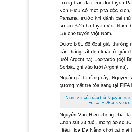
Trong trận đấu với đội tuyển P
Văn Hiếu có một pha độc diễn,
Panama, trước khi đánh bại thủ
số lên 3-2 cho tuyển Việt Nam. 
1/8 cho tuyển Việt Nam.
Được biết, để đoạt giải thưởng
bàn thắng rất đẹp khác ở giải đ
lưới Argentina) Leonardo (đội B
Serbia, ghi vào lưới Argentina).
Ngoài giải thưởng này, Nguyễn 
gương mặt trẻ tỏa sáng tại FIFA
Niềm vui của cầu thủ Nguyễn Văn H
Futsal HDBank vô địch
Nguyễn Văn Hiếu không phải là 
Chân sút 23 tuổi, mang áo số 10 
Hiếu Hoa Đà Nẵng chơi tại giải 