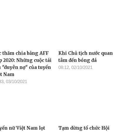
c thăm chia bảng AFF
Khi Chủ tịch nước quan
p 2020: Những cuộc tái
tâm đến bóng đá
u "duyên nợ" của tuyển
08:12, 02/10/2021
ệt Nam
33, 03/10/2021
yển nữ Việt Nam lọt
Tạm dừng tổ chức Hội