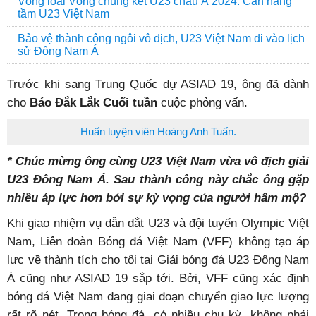
Vòng loại Vòng chung kết U23 châu Á 2024: Cần nâng
tầm U23 Việt Nam
Bảo vệ thành công ngôi vô địch, U23 Việt Nam đi vào lịch
sử Đông Nam Á
Trước khi sang Trung Quốc dự ASIAD 19, ông đã dành
cho
Báo Đắk Lắk Cuối tuần
cuộc phỏng vấn.
Huấn luyện viên Hoàng Anh Tuấn.
* Chúc mừng ông cùng U23 Việt Nam vừa vô địch giải
U23 Đông Nam Á. Sau thành công này chắc ông gặp
nhiều áp lực hơn bởi sự kỳ vọng của người hâm mộ?
Khi giao nhiệm vụ dẫn dắt U23 và đội tuyển Olympic Việt
Nam, Liên đoàn Bóng đá Việt Nam (VFF) không tạo áp
lực về thành tích cho tôi tại Giải bóng đá U23 Đông Nam
Á cũng như ASIAD 19 sắp tới. Bởi, VFF cũng xác định
bóng đá Việt Nam đang giai đoạn chuyển giao lực lượng
rất rõ nét. Trong bóng đá, có nhiều chu kỳ, không phải