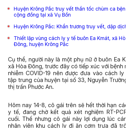
Huyện Krông Pắc truy vết thần tốc chùm ca bện
cộng đồng tại xã Vụ Bổn
Huyện Krông Pắc: Khẩn trương truy vết, dập dịch
Thiết lập vùng cách ly y tế buôn Ea Kmát, xã Hò
Đông, huyện Krông Pắc
Cụ thể, người này là một phụ nữ ở buôn Ea K
xã Hòa Đông, trước đây có tiếp xúc với bệnh 
nhiễm COVID-19 nên được đưa vào cách ly y
tập trung của huyện tại số 33, Nguyễn Trường 
thị trấn Phước An.
Hôm nay 14-8, cô gái trên sẽ hết thời hạn các
y tế, đang chờ kết quả xét nghiệm RT-PCR 
cuối. Thế nhưng cô gái này lợi dụng lúc cán
nhân viên khu cách ly đi ăn cơm trưa đã trố