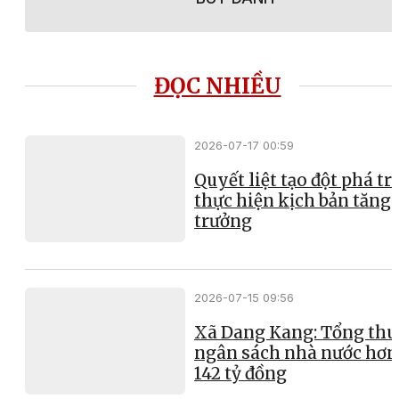
ĐỌC NHIỀU
2026-07-17 00:59
Quyết liệt tạo đột phá t
thực hiện kịch bản tăng
trưởng
2026-07-15 09:56
Xã Dang Kang: Tổng thu
ngân sách nhà nước hơn
142 tỷ đồng