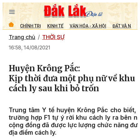
CHÍNH TRỊ
KINH TẾ
VĂN HÓA - XÃ HỘI
ĐẤT VÀ NGƯỜ
Trang chủ
THỜI SỰ
16:58, 14/08/2021
Huyện Krông Pắc:
Kịp thời đưa một phụ nữ về khu
cách ly sau khi bỏ trốn
Trung tâm Y tế huyện Krông Pắc cho biết,
trường hợp F1 tự ý rời khu cách ly ra bên ng
cộng đồng đã được lực lượng chức năng đư
địa điểm cách ly.