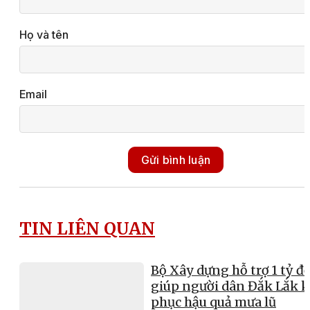
Họ và tên
Email
Gửi bình luận
TIN LIÊN QUAN
Bộ Xây dựng hỗ trợ 1 tỷ đ
giúp người dân Đắk Lắk 
phục hậu quả mưa lũ