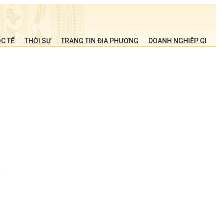
C TẾ
THỜI SỰ
TRANG TIN ĐỊA PHƯƠNG
DOANH NGHIỆP GIỚI T
g
,
k