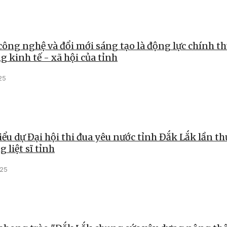
công nghệ và đổi mới sáng tạo là động lực chính t
g kinh tế - xã hội của tỉnh
25
iểu dự Đại hội thi đua yêu nước tỉnh Đắk Lắk lần th
 liệt sĩ tỉnh
025