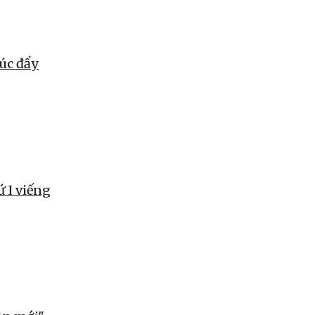
húc đẩy
ứ I viếng