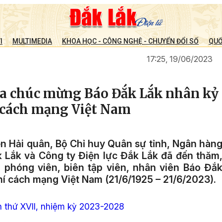
I
MULTIMEDIA
KHOA HỌC - CÔNG NGHỆ - CHUYỂN ĐỔI SỐ
QUỐ
17:25, 19/06/2023
hoa chúc mừng Báo Đắk Lắk nhân kỷ
 cách mạng Việt Nam
ện Hải quân, Bộ Chỉ huy Quân sự tỉnh, Ngân hàn
k Lắk và Công ty Điện lực Đắk Lắk đã đến thăm
 phóng viên, biên tập viên, nhân viên Báo Đắ
í cách mạng Việt Nam (21/6/1925 – 21/6/2023).
n thứ XVII, nhiệm kỳ 2023-2028