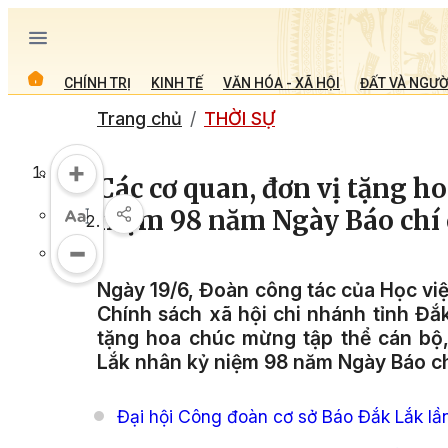
CHÍNH TRỊ
KINH TẾ
VĂN HÓA - XÃ HỘI
ĐẤT VÀ NGƯỜ
Trang chủ
THỜI SỰ
Các cơ quan, đơn vị tặng 
niệm 98 năm Ngày Báo chí
Ngày 19/6, Đoàn công tác của Học vi
Chính sách xã hội chi nhánh tỉnh Đắ
tặng hoa chúc mừng tập thể cán bộ,
Lắk nhân kỷ niệm 98 năm Ngày Báo ch
Đại hội Công đoàn cơ sở Báo Đắk Lắk lầ