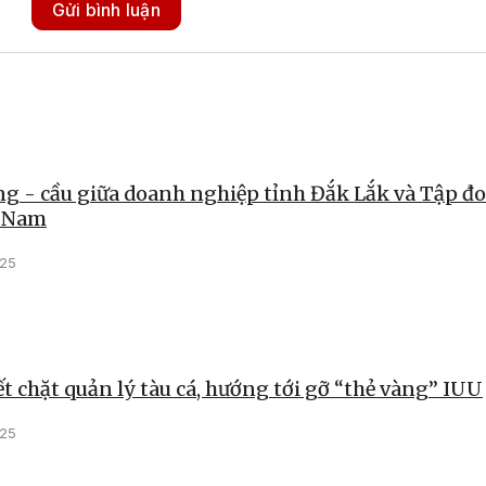
Gửi bình luận
ng - cầu giữa doanh nghiệp tỉnh Đắk Lắk và Tập đ
t Nam
025
ết chặt quản lý tàu cá, hướng tới gỡ “thẻ vàng” IUU
025