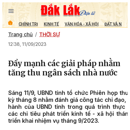
CHÍNH TRỊ
KINH TẾ
VĂN HÓA - XÃ HỘI
ĐẤT VÀ NGƯỜ
Trang chủ
THỜI SỰ
12:38, 11/09/2023
Đẩy mạnh các giải pháp nhằm
tăng thu ngân sách nhà nước
Sáng 11/9, UBND tỉnh tổ chức Phiên họp th
kỳ tháng 8 nhằm đánh giá công tác chỉ đạo, 
hành của UBND tỉnh trong quá trình thực 
các chỉ tiêu phát triển kinh tế - xã hội thán
triển khai nhiệm vụ tháng 9/2023.