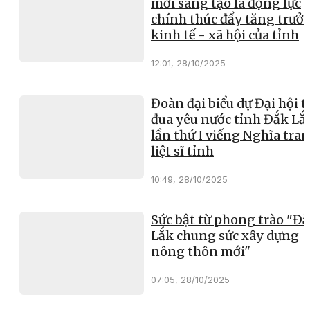
mới sáng tạo là động lực
chính thúc đẩy tăng trưở
kinh tế - xã hội của tỉnh
12:01, 28/10/2025
Đoàn đại biểu dự Đại hội t
đua yêu nước tỉnh Đắk Lắ
lần thứ I viếng Nghĩa tra
liệt sĩ tỉnh
10:49, 28/10/2025
Sức bật từ phong trào "Đ
Lắk chung sức xây dựng
nông thôn mới"
07:05, 28/10/2025