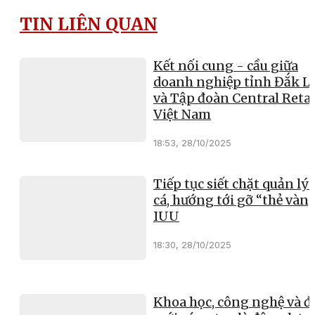
TIN LIÊN QUAN
Kết nối cung - cầu giữa
doanh nghiệp tỉnh Đắk L
và Tập đoàn Central Retai
Việt Nam
18:53, 28/10/2025
Tiếp tục siết chặt quản lý 
cá, hướng tới gỡ “thẻ vàn
IUU
18:30, 28/10/2025
Khoa học, công nghệ và đ