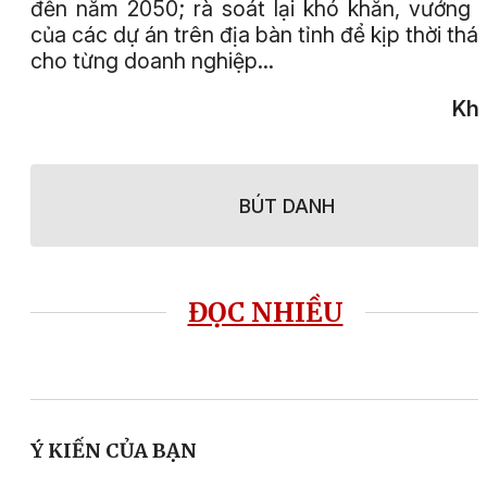
đến năm 2050; rà soát lại khó khăn, vướng
của các dự án trên địa bàn tỉnh để kịp thời thá
cho từng doanh nghiệp…
Khả
BÚT DANH
ĐỌC NHIỀU
Ý KIẾN CỦA BẠN