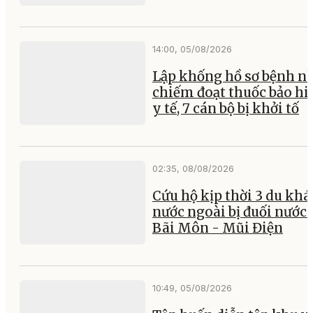
14:00, 05/08/2026
Lập khống hồ sơ bệnh n
chiếm đoạt thuốc bảo h
y tế, 7 cán bộ bị khởi tố
02:35, 08/08/2026
Cứu hộ kịp thời 3 du kh
nước ngoài bị đuối nước 
Bãi Môn - Mũi Điện
10:49, 05/08/2026