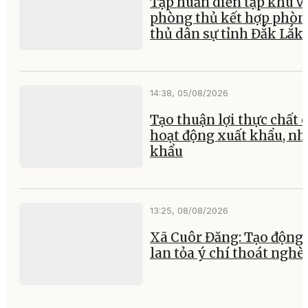
Tập huấn diễn tập khu v
phòng thủ kết hợp phòn
thủ dân sự tỉnh Đắk Lắk
14:38, 05/08/2026
Tạo thuận lợi thực chất 
hoạt động xuất khẩu, nh
khẩu
13:25, 08/08/2026
Xã Cuôr Đăng: Tạo động 
lan tỏa ý chí thoát nghè