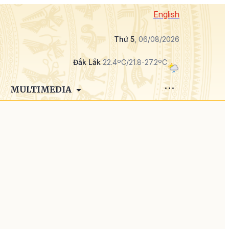
English
Thứ 5
, 06/08/2026
Đắk Lắk
22.4ºC/21.8-27.2ºC
MULTIMEDIA
g
ã
n