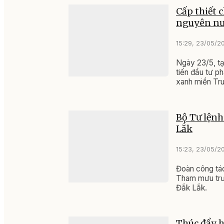
Cấp thiết 
nguyên n
15:29, 23/05/2
Ngày 23/5, tạ
tiến đầu tư p
xanh miền Tr
Bộ Tư lệnh
Lắk
15:23, 23/05/2
Đoàn công tác
Tham mưu trưở
Đắk Lắk.
Thúc đẩy h