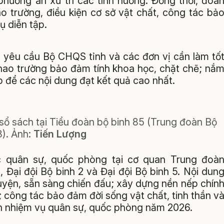
hương án xử trí các tình huống. Đồng thời, đoà
ao trường, điều kiện cơ sở vật chất, công tác bả
ụ diễn tập.
 yêu cầu Bộ CHQS tỉnh và các đơn vị cần làm tố
 thao trường bảo đảm tính khoa học, chặt chẽ; nắ
 để các nội dung đạt kết quả cao nhất.
sổ sách tại Tiểu đoàn bộ binh 85 (Trung đoàn Bộ
8).
Ảnh:
Tiến Lượng
c quân sự, quốc phòng tại cơ quan Trung đoà
2, Đại đội Bộ binh 2 và Đại đội Bộ binh 5. Nội dun
luyện, sẵn sàng chiến đấu; xây dựng nền nếp chín
; công tác bảo đảm đời sống vật chất, tinh thần v
iện nhiệm vụ quân sự, quốc phòng năm 2026.