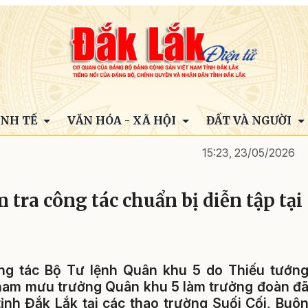
INH TẾ
VĂN HÓA - XÃ HỘI
ĐẤT VÀ NGƯỜI
15:23, 23/05/2026
tra công tác chuẩn bị diễn tập tại
ông tác Bộ Tư lệnh Quân khu 5 do Thiếu tướn
Tham mưu trưởng Quân khu 5 làm trưởng đoàn đ
tỉnh Đắk Lắk tại các thao trường Suối Cối, Buô