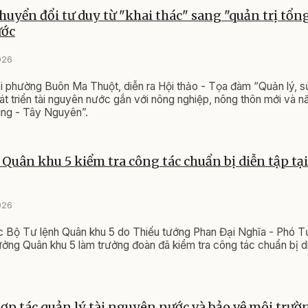
chuyển đổi tư duy từ "khai thác" sang "quản trị tổn
ước
026
i phường Buôn Ma Thuột, diễn ra Hội thảo - Tọa đàm “Quản lý, 
hát triển tài nguyên nước gắn với nông nghiệp, nông thôn mới và 
ung - Tây Nguyên”.
 Quân khu 5 kiểm tra công tác chuẩn bị diễn tập tạ
026
 Bộ Tư lệnh Quân khu 5 do Thiếu tướng Phan Đại Nghĩa - Phó T
ng Quân khu 5 làm trưởng đoàn đã kiểm tra công tác chuẩn bị di
ợp tác quản lý tài nguyên nước và bảo vệ môi trườ