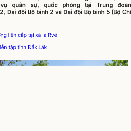
 vụ quân sự, quốc phòng tại Trung đoà
 2, Đại đội Bộ binh 2 và Đại đội Bộ binh 5 (Bộ Ch
ng liên cấp tại xã Ia Rvê
iễn tập tỉnh Đắk Lắk