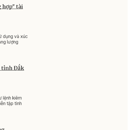
g hợp" tài
sử dụng và xúc
năng lượng
i tỉnh Đắk
ư lệnh kiêm
ễn tập tỉnh
ng