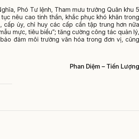
 Nghĩa, Phó Tư lệnh, Tham mưu trưởng Quân khu 
p tục nêu cao tinh thần, khắc phục khó khăn tron
ị, cấp ủy, chỉ huy các cấp cần tập trung hơn nữ
mẫu mực, tiêu biểu”; tăng cường công tác quản lý
; bảo đảm môi trường văn hóa trong đơn vị, cũn
Phan Diệm – Tiến Lượn