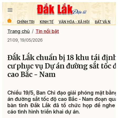
CHÍNH TRỊ
KINH TẾ
VĂN HÓA - XÃ HỘI
ĐẤT VÀ NGƯỜ
Trang chủ
Tin nổi bật
21:09, 19/05/2026
Đắk Lắk chuẩn bị 18 khu tái định
cư phục vụ Dự án đường sắt tốc đ
cao Bắc - Nam
Chiều 19/5, Ban Chỉ đạo giải phóng mặt bằn
án đường sắt tốc độ cao Bắc - Nam đoạn qua
bàn tỉnh Đắk Lắk đã tổ chức họp để nghe
cáo tình hình triển khai dự án.