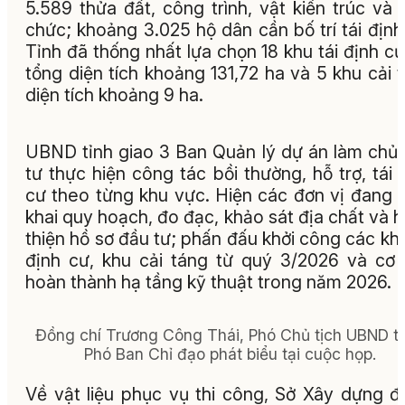
5.589 thửa đất, công trình, vật kiến trúc và 
chức; khoảng 3.025 hộ dân cần bố trí tái định
Tỉnh đã thống nhất lựa chọn 18 khu tái định cư
tổng diện tích khoảng 131,72 ha và 5 khu cải 
diện tích khoảng 9 ha.
UBND tỉnh giao 3 Ban Quản lý dự án làm chủ
tư thực hiện công tác bồi thường, hỗ trợ, tái 
cư theo từng khu vực. Hiện các đơn vị đang t
khai quy hoạch, đo đạc, khảo sát địa chất và 
thiện hồ sơ đầu tư; phấn đấu khởi công các khu
định cư, khu cải táng từ quý 3/2026 và cơ
hoàn thành hạ tầng kỹ thuật trong năm 2026.
Đồng chí Trương Công Thái, Phó Chủ tịch UBND tỉ
Phó Ban Chỉ đạo phát biểu tại cuộc họp.
Về vật liệu phục vụ thi công, Sở Xây dựng đ