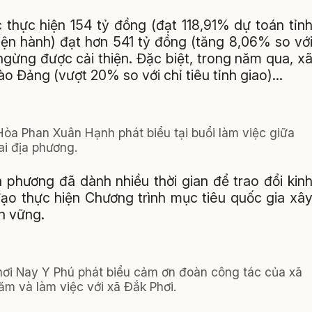
 thực hiện 154 tỷ đồng (đạt 118,91% dự toán tỉn
 hiện hành) đạt hơn 541 tỷ đồng (tăng 8,06% so vớ
gừng được cải thiện. Đặc biệt, trong năm qua, x
o Đảng (vượt 20% so với chỉ tiêu tỉnh giao)…
òa Phan Xuân Hạnh phát biểu tại buổi làm việc giữa
ai địa phương.
a phương đã dành nhiều thời gian để trao đổi kin
đạo thực hiện Chương trình mục tiêu quốc gia xâ
n vững.
hơi Nay Y Phú phát biểu cảm ơn đoàn công tác của xã
m và làm việc với xã Đắk Phơi.