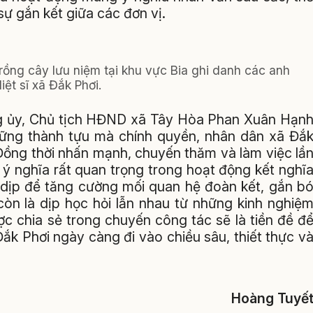
ự gắn kết giữa các đơn vị.
rồng cây lưu niệm tại khu vực Bia ghi danh các anh
iệt sĩ xã Đắk Phơi.
Đảng ủy, Chủ tịch HĐND xã Tây Hòa Phan Xuân Hạn
ững thành tựu mà chính quyền, nhân dân xã Đắ
Đồng thời nhấn mạnh, chuyến thăm và làm việc lầ
ý nghĩa rất quan trọng trong hoạt động kết nghĩ
à dịp để tăng cường mối quan hệ đoàn kết, gắn b
òn là dịp học hỏi lẫn nhau từ những kinh nghiệ
ợc chia sẻ trong chuyến công tác sẽ là tiền đề đ
ắk Phơi ngày càng đi vào chiều sâu, thiết thực v
Hoàng Tuyế