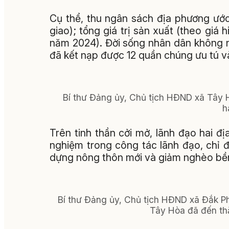
Cụ thể, thu ngân sách địa phương ước
giao); tổng giá trị sản xuất (theo giá
năm 2024). Đời sống nhân dân không n
đã kết nạp được 12 quần chúng ưu tú và
Bí thư Đảng ủy, Chủ tịch HĐND xã Tây H
h
Trên tinh thần cởi mở, lãnh đạo hai đị
nghiệm trong công tác lãnh đạo, chỉ 
dựng nông thôn mới và giảm nghèo bề
Bí thư Đảng ủy, Chủ tịch HĐND xã Đắk P
Tây Hòa đã đến thă