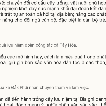
về: chuyển đổi cơ cấu cây trồng, vật nuôi phù hợ
h nghiệm khơi dậy sức mạnh khối đại đoàn kết dâ
và trật tự an toàn xã hội tại địa bàn; nâng cao chấ
 năng cho đội ngũ cán bộ, đặc biệt là cán bộ trẻ
quà lưu niệm đoàn công tác xã Tây Hòa.
iểu các mô hình hay, cách làm hiệu quả trong phá
hóa, giữ gìn bản sắc văn hóa dân tộc ở các thôn
uà xã Đắk Phơi nhân chuyến thăm và làm việc.
 đã tiến hành trồng cây lưu niệm tại Bia ghi dan
 là hoạt động mang ý nghĩa nhân văn sâu sắc, th