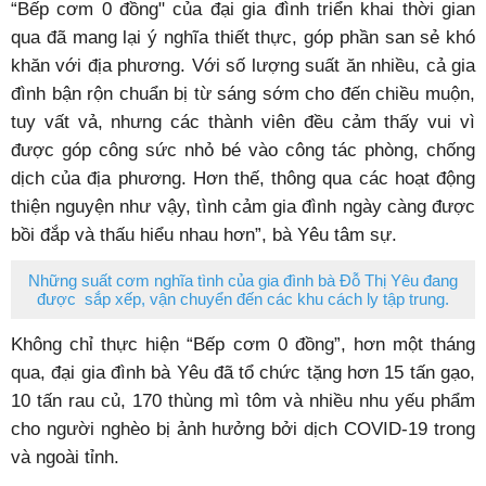
“Bếp cơm 0 đồng" của đại gia đình triển khai thời gian
qua đã mang lại ý nghĩa thiết thực, góp phần san sẻ khó
khăn với địa phương. Với số lượng suất ăn nhiều, cả gia
đình bận rộn chuẩn bị từ sáng sớm cho đến chiều muộn,
tuy vất vả, nhưng các thành viên đều cảm thấy vui vì
được góp công sức nhỏ bé vào công tác phòng, chống
dịch của địa phương. Hơn thế, thông qua các hoạt động
thiện nguyện như vậy, tình cảm gia đình ngày càng được
bồi đắp và thấu hiểu nhau hơn”, bà Yêu tâm sự.
Những suất cơm nghĩa tình của gia đình bà Đỗ Thị Yêu đang
được sắp xếp, vận chuyển đến các khu cách ly tập trung.
Không chỉ thực hiện “Bếp cơm 0 đồng”, hơn một tháng
qua, đại gia đình bà Yêu đã tổ chức tặng hơn 15 tấn gạo,
10 tấn rau củ, 170 thùng mì tôm và nhiều nhu yếu phẩm
cho người nghèo bị ảnh hưởng bởi dịch COVID-19 trong
và ngoài tỉnh.