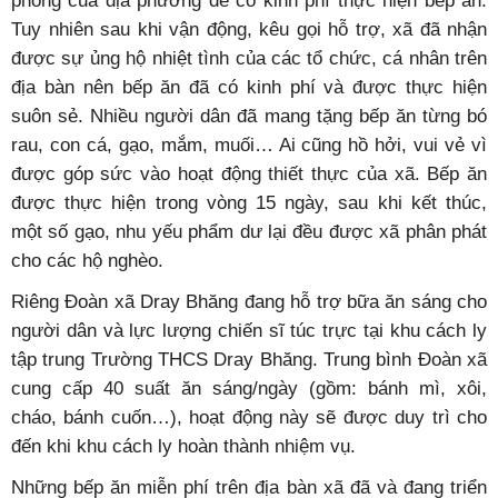
phòng của địa phương để có kinh phí thực hiện bếp ăn.
Tuy nhiên sau khi vận động, kêu gọi hỗ trợ, xã đã nhận
được sự ủng hộ nhiệt tình của các tổ chức, cá nhân trên
địa bàn nên bếp ăn đã có kinh phí và được thực hiện
suôn sẻ.
Nhiều người dân đã mang tặng bếp ăn từng bó
rau, con cá, gạo, mắm, muối… Ai cũng hồ hởi, vui vẻ vì
được góp sức vào hoạt động thiết thực của xã. Bếp ăn
được thực hiện trong vòng 15 ngày, sau khi kết thúc,
một số gạo, nhu yếu phẩm dư lại đều được xã phân phát
cho các hộ nghèo.
Riêng Đoàn xã Dray Bhăng đang hỗ trợ bữa ăn sáng cho
người dân và lực lượng chiến sĩ túc trực tại khu cách ly
tập trung Trường THCS Dray Bhăng. Trung bình Đoàn xã
cung cấp 40 suất ăn sáng/ngày (gồm: bánh mì, xôi,
cháo, bánh cuốn…), hoạt động này sẽ được duy trì cho
đến khi khu cách ly hoàn thành nhiệm vụ.
Những bếp ăn miễn phí trên địa bàn xã đã và đang triển