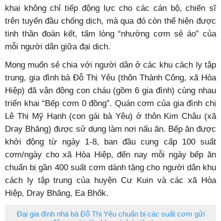
khai không chỉ tiếp động lực cho các cán bộ, chiến sĩ
trên tuyến đầu chống dịch, mà qua đó còn thể hiện được
tinh thần đoàn kết, tấm lòng “nhường cơm sẻ áo” của
mỗi người dân giữa đại dịch.
Mong muốn sẻ chia với người dân ở các khu cách ly tập
trung, gia đình bà Đỗ Thị Yêu (thôn Thành Công, xã Hòa
Hiệp) đã vận động con cháu (gồm 6 gia đình) cùng nhau
triển khai “Bếp cơm 0 đồng”. Quán cơm của gia đình chị
Lê Thị Mỹ Hạnh (con gái bà Yêu) ở thôn Kim Châu (xã
Dray Bhăng) được sử dụng làm nơi nấu ăn. Bếp ăn được
khởi động từ ngày 1-8, ban đầu cung cấp 100 suất
cơm/ngày cho xã Hòa Hiệp, đến nay mỗi ngày bếp ăn
chuẩn bị gần 400 suất cơm dành tặng cho người dân khu
cách ly tập trung của huyện Cư Kuin và các xã Hòa
Hiệp, Dray Bhăng, Ea Bhốk.
Đại gia đình nhà bà Đỗ Thị Yêu chuẩn bị các suất cơm gửi