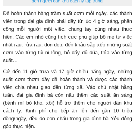
đến người dân khu cách ly tập trung.
Để hoàn thành hàng trăm suất cơm mỗi ngày, các thành
viên trong đại gia đình phải dậy từ lúc 4 giờ sáng, phân
công mỗi người một việc, chung tay cùng nhau thực
hiện.
Các em nhỏ cũng tích cực phụ giúp bố mẹ từ việc
nhặt rau, rửa rau, dọn dẹp, đến khâu sắp xếp những suất
cơm vào từng túi ni lông, bỏ đẩy đủ đũa, thìa vào từng
suất…
Cứ đến 11 giờ trưa và 17 giờ chiều hằng ngày, những
suất cơm thơm đầy đã hoàn thành và được các thành
viên chia nhau giao đến từng xã.
Vào chủ nhật hằng
tuần, đại gia đình bà còn nấu thêm các suất ăn sáng
(bánh mì bò kho, xôi) hỗ trợ thêm cho người dân khu
cách ly.
Kinh phí cho bếp ăn lên đến gần 10 triệu
đồng/ngày, đều do con cháu trong gia đình bà Yêu đóng
góp thực hiện.