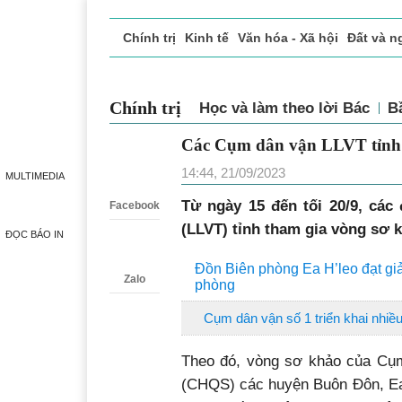
Chính trị
Kinh tế
Văn hóa - Xã hội
Đất và n
Doanh nghiệp giới thiệu
Phóng sự - Ký sự
Đ
Chính trị
Học và làm theo lời Bác
B
Các Cụm dân vận LLVT tỉnh 
Zalo
14:44, 21/09/2023
MULTIMEDIA
Từ ngày 15 đến tối 20/9, các
Facebook
(LLVT) tỉnh tham gia vòng sơ 
ĐỌC BÁO IN
Đồn Biên phòng Ea H’leo đạt giả
Zalo
phòng
Cụm dân vận số 1 triển khai nhiề
Theo đó, vòng sơ khảo của Cụ
(CHQS) các huyện Buôn Đôn, Ea