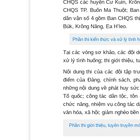
CHQS các huyện Cư Kuin, Krôn
CHQS TP. Buôn Ma Thuột; Ban
dân vận số 4 gồm Ban CHQS th
Búk, Krông Năng, Ea H’leo.
Phần thi kiến thức và xử lý tì
Tại các vòng sơ khảo, các đội dự 
xử lý tình huống; thi giới thiệu,
Nội dung thi của các đội tập tr
điểm của Đảng, chính sách, ph
những nội dung về phát huy sức
Tổ quốc; công tác dân tộc, tôn
chức năng, nhiệm vụ công tác dâ
văn hóa, xã hội; giảm nghèo bền
Phần thi giới thiệu, tuyên truyền