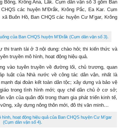
g Bông, Krông Ana, Lắk. Cụm dân vận số 3 gồm Ban
 CHQS các huyện M’Đrắk, Krông Pắc, Ea Kar. Cụm
ị xã Buôn Hồ, Ban CHQS các huyện Cư M’gar, Krông
nh huống của Ban CHQS huyện M'Đrắk (Cụm dân vận số 3).
thi tranh tài ở 3 nội dung: chào hỏi; thi kiến thức và
 tuyên truyền mô hình, hoạt động hiệu quả.
ung vào tuyên truyền về đường lối, chủ trương, quan
áp luật của Nhà nước về công tác dân vận, nhất là
 mạnh đại đoàn kết toàn dân tộc; xây dựng và bảo vệ
 giáo trong tình hình mới; quy chế dân chủ ở cơ sở;
n vận của quân đội trong tham gia phát triển kinh tế,
 vững, xây dựng nông thôn mới, đô thị văn minh…
 mô hình, hoạt động hiệu quả của Ban CHQS huyện Cư M'gar
(Cụm dân vận số 4).