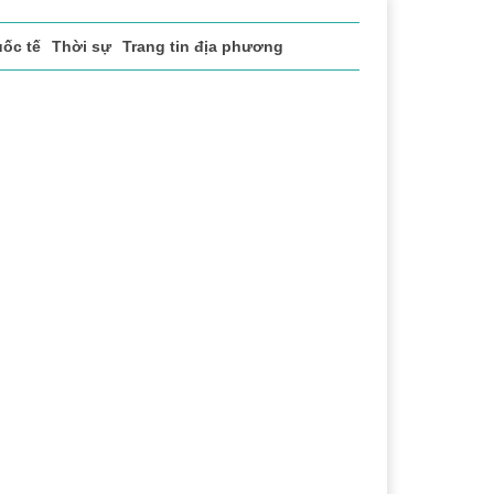
ốc tế
Thời sự
Trang tin địa phương
Lịch sử - Truyền thống
Bảo vệ nền tảng tư tưởng c