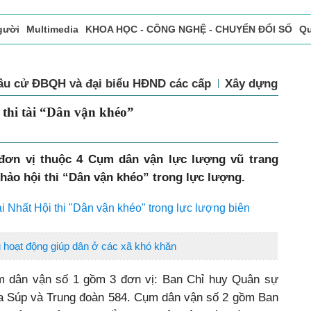
gười
Multimedia
KHOA HỌC - CÔNG NGHỆ - CHUYỂN ĐỔI SỐ
Qu
ọc báo in
Tòa soạn - Bạn đọc
Vấn Đề Bạn Đọc Quan Tâm
ầu cử ĐBQH và đại biểu HĐND các cấp
Xây dựng Đảng
thi tài “Dân vận khéo”
 đơn vị thuộc 4 Cụm dân vận lực lượng vũ trang
khảo hội thi “Dân vận khéo” trong lực lượng.
i Nhất Hội thi "Dân vận khéo" trong lực lượng biên
u hoạt động giúp dân ở các xã khó khăn
m dân vận số 1 gồm 3 đơn vị: Ban Chỉ huy Quân sự
 Súp và Trung đoàn 584. Cụm dân vận số 2 gồm Ban