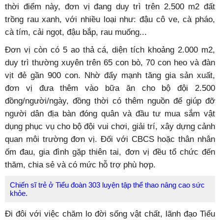
thời điểm này, đơn vị đang duy trì trên 2.500 m
2
đất
trồng rau xanh, với nhiều loại như: đậu cô ve, cà pháo,
cà tím, cải ngọt, đậu bắp, rau muống...
Đơn vị còn có 5 ao thả cá, diện tích khoảng 2.000 m
2
,
duy trì thường xuyên trên 65 con bò, 70 con heo và đàn
vịt đẻ gần 900 con. Nhờ đẩy mạnh tăng gia sản xuất,
đơn vị đưa thêm vào bữa ăn cho bộ đội 2.500
đồng/người/ngày, đồng thời có thêm nguồn để giúp đỡ
người dân địa bàn đóng quân và đầu tư mua sắm vật
dụng phục vụ cho bộ đội vui chơi, giải trí, xây dựng cảnh
quan môi trường đơn vị. Đối với CBCS hoặc thân nhân
ốm đau, gia đình gặp thiên tai, đơn vị đều tổ chức đến
thăm, chia sẻ và có mức hỗ trợ phù hợp.
Chiến sĩ trẻ ở Tiểu đoàn 303 luyện tập thể thao nâng cao sức
khỏe.
Đi đôi với việc chăm lo đời sống vật chất, lãnh đạo Tiểu