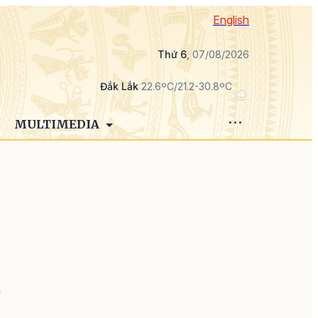
English
Thứ 6
, 07/08/2026
Đắk Lắk
22.6ºC/21.2-30.8ºC
MULTIMEDIA
ố
ự
á