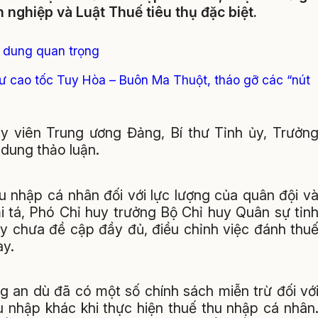
h nghiệp và Luật Thuế tiêu thụ đặc biệt.
i dung quan trọng
ư cao tốc Tuy Hòa – Buôn Ma Thuột, tháo gỡ các “nút
y viên Trung ương Đảng, Bí thư Tỉnh ủy, Trưởn
dung thảo luận.
u nhập cá nhân đối với lực lượng của quân đội v
i tá, Phó Chỉ huy trưởng Bộ Chỉ huy Quân sự tỉn
ay chưa đề cập đầy đủ, điều chỉnh việc đánh thu
ày.
ng an dù đã có một số chính sách miễn trừ đối vớ
 nhập khác khi thực hiện thuế thu nhập cá nhân