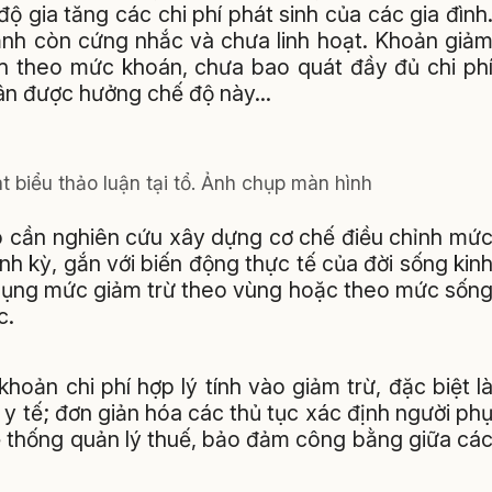
 gia tăng các chi phí phát sinh của các gia đình
ảnh còn cứng nhắc và chưa linh hoạt. Khoản giả
nh theo mức khoán, chưa bao quát đầy đủ chi ph
nhân được hưởng chế độ này…
 biểu thảo luận tại tổ. Ảnh chụp màn hình
ảo cần nghiên cứu xây dựng cơ chế điều chỉnh mứ
nh kỳ, gắn với biến động thực tế của đời sống kin
p dụng mức giảm trừ theo vùng hoặc theo mức sốn
c.
oản chi phí hợp lý tính vào giảm trừ, đặc biệt l
à y tế; đơn giản hóa các thủ tục xác định người ph
hệ thống quản lý thuế, bảo đảm công bằng giữa cá