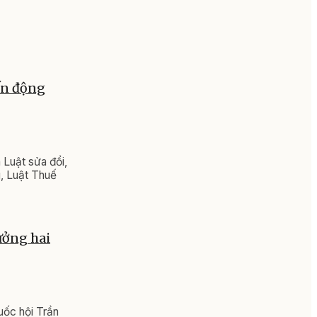
ến động
 Luật sửa đổi,
g, Luật Thuế
ưởng hai
uốc hội Trần