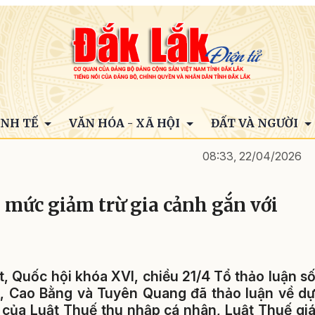
INH TẾ
VĂN HÓA - XÃ HỘI
ĐẤT VÀ NGƯỜI
08:33, 22/04/2026
 mức giảm trừ gia cảnh gắn với
t, Quốc hội khóa XVI, chiều 21/4 Tổ thảo luận s
, Cao Bằng và Tuyên Quang đã thảo luận về d
u của Luật Thuế thu nhập cá nhân, Luật Thuế gi